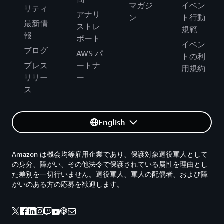
マガジ
イベン
リティ
アナリ
ン
ト行動
最新情
ストレ
規範
報
ポート
イベン
ブログ
AWS パ
トの利
プレス
ートナ
用規約
リリー
ー
ス
English
Amazon は機会均等雇用企業であり、保護対象退役軍人として
の身分、障がい、その他法令で保護されている属性を理由とし
た差別を一切行いません。退役軍人、軍人の配偶者、および障
がいのある方の応募を歓迎します。