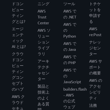
ドコン
ニング
ツール
トチケ
ピュー
ットを
AWS
AWS で
ティン
申請す
Trust
の .NET
グとは?
る
Center
AWS で
エージ
AWS
AWS ソ
の
ェンテ
re:Post
リュー
Python
ィック
ション
ナレッ
AWS で
AI とは?
ライブ
ジセン
の Java
クラウ
ラリ
ター
AWS で
ドコン
アーキ
AWS サ
の PHP
ピュー
テクチ
ポート
AWS で
ティン
ャセン
の概要
の
グコン
ター
AWS の
JavaScript
セプト
製品と
アクセ
のハブ
builders.flash
技術上
シビリ
- AWS
AWS ク
のよく
ティ
の公式
ラウド
ある質
法務
ウェブ
セキュ
問