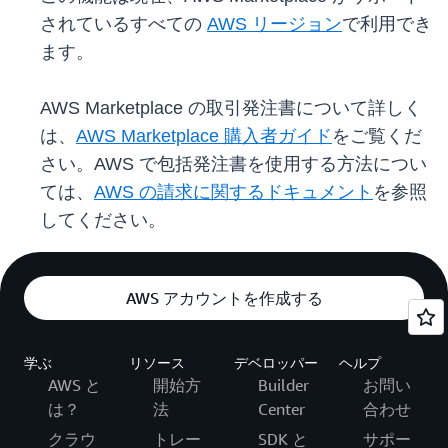
されているすべての
AWS リージョン
で利用でき
ます。
AWS Marketplace の取引発注書について詳しく
は、
AWS Marketplace 購入者ガイド
をご覧くだ
さい。AWS で包括発注書を使用する方法につい
ては、
AWS の請求に関するドキュメント
を参照
してください。
AWS アカウントを作成する
学ぶ
リソース
デベロッパー
ヘルプ
AWS と
開始方
Builder
お問い
は？
法
Center
合わせ
クラウ
トレー
SDK と
サポー