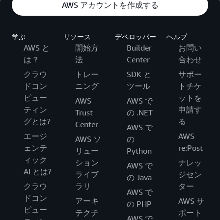
AWS アカウントを作成する
学ぶ
リソース
デベロッパー
ヘルプ
AWS と
開始方
Builder
お問い
は？
法
Center
合わせ
クラウ
トレー
SDK と
サポー
ドコン
ニング
ツール
トチケ
ピュー
ットを
AWS
AWS で
ティン
申請す
Trust
の .NET
グとは?
る
Center
AWS で
エージ
AWS
AWS ソ
の
ェンテ
re:Post
リュー
Python
ィック
ション
ナレッ
AWS で
AI とは?
ライブ
ジセン
の Java
クラウ
ラリ
ター
AWS で
ドコン
アーキ
AWS サ
の PHP
ピュー
テクチ
ポート
AWS で