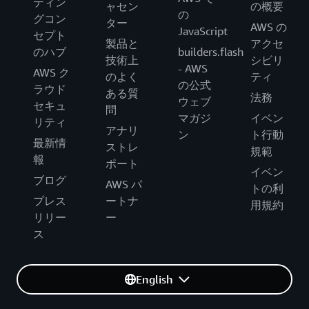
ティン
ャセン
の概要
の
グコン
ター
AWS の
JavaScript
セプト
製品と
アクセ
のハブ
builders.flash
技術上
シビリ
- AWS
AWS ク
のよく
ティ
の公式
ラウド
ある質
法務
ウェブ
セキュ
問
マガジ
イベン
リティ
アナリ
ン
ト行動
最新情
ストレ
規範
報
ポート
イベン
ブログ
AWS パ
トの利
プレス
ートナ
用規約
リリー
ー
ス
English