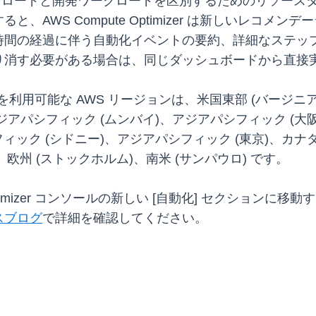
ークロードと開発ワークロードを区別するためのリソース
、AWS Compute Optimizer は新しいレコ
時間の経過に伴う自動化イベントの要約、詳細なステッ
り消す必要がある場合は、同じダッシュボードから直接
動化ルールを利用可能な AWS リージョンは、米国東部 (バージ
ジアパシフィック (ムンバイ)、アジアパシフィック (大
ック (シドニー)、アジアパシフィック (東京)、カナダ 
、欧州 (ストックホルム)、南米 (サンパウロ) です。
mizer コンソールの新しい [自動化] セクションに移動するか、
スブログ
で詳細を確認してください。