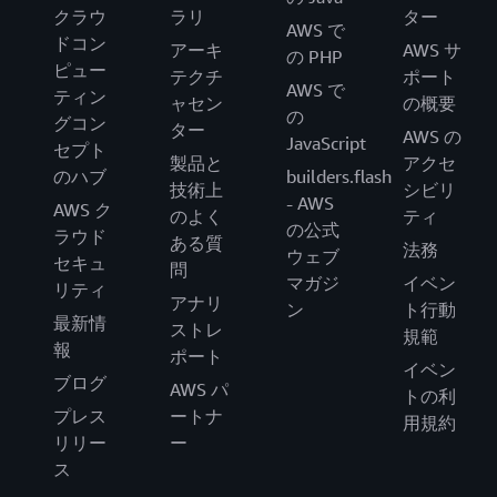
クラウ
ラリ
ター
AWS で
ドコン
アーキ
AWS サ
の PHP
ピュー
テクチ
ポート
AWS で
ティン
ャセン
の概要
の
グコン
ター
AWS の
JavaScript
セプト
製品と
アクセ
のハブ
builders.flash
技術上
シビリ
- AWS
AWS ク
のよく
ティ
の公式
ラウド
ある質
法務
ウェブ
セキュ
問
マガジ
イベン
リティ
アナリ
ン
ト行動
最新情
ストレ
規範
報
ポート
イベン
ブログ
AWS パ
トの利
プレス
ートナ
用規約
リリー
ー
ス