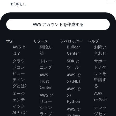
ださい。
AWS アカウントを作成する
学ぶ
リソース
デベロッパー
ヘルプ
AWS と
開始方
Builder
お問い
は？
法
Center
合わせ
クラウ
トレー
SDK と
サポー
ドコン
ニング
ツール
トチケ
ピュー
ットを
AWS
AWS で
ティン
申請す
Trust
の .NET
グとは?
る
Center
AWS で
エージ
AWS
AWS ソ
の
ェンテ
re:Post
リュー
Python
ィック
ション
ナレッ
AWS で
AI とは?
ライブ
ジセン
の Java