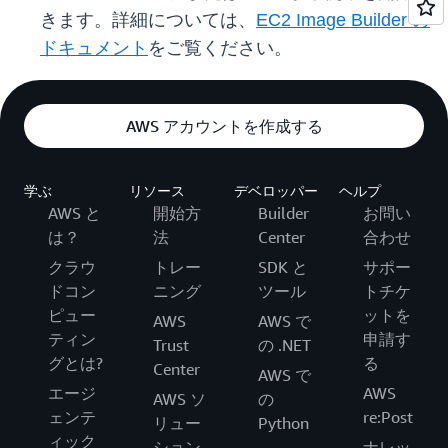
きます。詳細については、
EC2 Image Builder の
ドキュメント
をご覧ください。
AWS アカウントを作成する
学ぶ
リソース
デベロッパー
ヘルプ
AWS と
開始方
Builder
お問い
は？
法
Center
合わせ
クラウ
トレー
SDK と
サポー
ドコン
ニング
ツール
トチケ
ピュー
ットを
AWS
AWS で
ティン
申請す
Trust
の .NET
グとは?
る
Center
AWS で
エージ
AWS
AWS ソ
の
ェンテ
re:Post
リュー
Python
ィック
ション
ナレッ