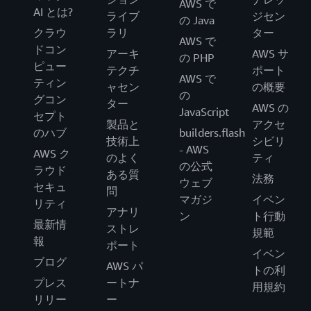
AWS で
AI とは?
ライブ
ジセン
の Java
クラウ
ラリ
ター
AWS で
ドコン
アーキ
AWS サ
の PHP
ピュー
テクチ
ポート
AWS で
ティン
ャセン
の概要
の
グコン
ター
AWS の
JavaScript
セプト
製品と
アクセ
のハブ
builders.flash
技術上
シビリ
- AWS
AWS ク
のよく
ティ
の公式
ラウド
ある質
法務
ウェブ
セキュ
問
マガジ
イベン
リティ
アナリ
ン
ト行動
最新情
ストレ
規範
報
ポート
イベン
ブログ
AWS パ
トの利
プレス
ートナ
用規約
リリー
ー