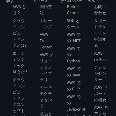
学ぶ
リソース
デベロッパー
ヘルプ
AWS と
開始方
Builder
お問い
は？
法
Center
合わせ
クラウ
トレー
SDK と
サポー
ドコン
ニング
ツール
トチケ
ピュー
ットを
AWS
AWS で
ティン
申請す
Trust
の .NET
グとは?
る
Center
AWS で
エージ
AWS
AWS ソ
の
ェンテ
re:Post
リュー
Python
ィック
ション
ナレッ
AWS で
AI とは?
ライブ
ジセン
の Java
クラウ
ラリ
ター
AWS で
ドコン
アーキ
AWS サ
の PHP
ピュー
テクチ
ポート
AWS で
ティン
ャセン
の概要
の
グコン
ター
AWS の
JavaScript
セプト
製品と
アクセ