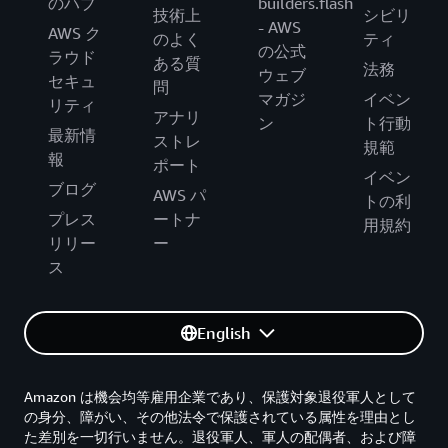
のハブ
builders.flash
技術上
シビリ
- AWS
AWS ク
のよく
ティ
の公式
ラウド
ある質
法務
ウェブ
セキュ
問
マガジ
イベン
リティ
アナリ
ン
ト行動
最新情
ストレ
規範
報
ポート
イベン
ブログ
AWS パ
トの利
プレス
ートナ
用規約
リリー
ー
ス
English
Amazon は機会均等雇用企業であり、保護対象退役軍人として
の身分、障がい、その他法令で保護されている属性を理由とし
た差別を一切行いません。退役軍人、軍人の配偶者、および障