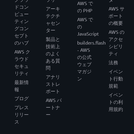
AWS で
ドコン
アーキ
AWS サ
の PHP
ピュー
テクチ
ポート
AWS で
ティン
ャセン
の概要
の
グコン
ター
AWS の
JavaScript
セプト
製品と
アクセ
のハブ
builders.flash
技術上
シビリ
- AWS
AWS ク
のよく
ティ
の公式
ラウド
ある質
法務
ウェブ
セキュ
問
マガジ
イベン
リティ
アナリ
ン
ト行動
最新情
ストレ
規範
報
ポート
イベン
ブログ
AWS パ
トの利
プレス
ートナ
用規約
リリー
ー
ス