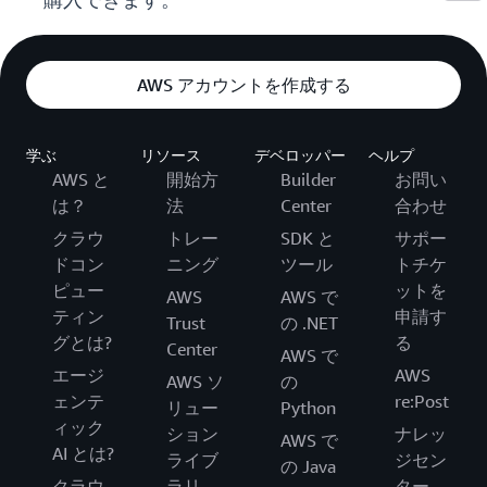
購入できます。
AWS アカウントを作成する
学ぶ
リソース
デベロッパー
ヘルプ
AWS と
開始方
Builder
お問い
は？
法
Center
合わせ
クラウ
トレー
SDK と
サポー
ドコン
ニング
ツール
トチケ
ピュー
ットを
AWS
AWS で
ティン
申請す
Trust
の .NET
グとは?
る
Center
AWS で
エージ
AWS
AWS ソ
の
ェンテ
re:Post
リュー
Python
ィック
ション
ナレッ
AWS で
AI とは?
ライブ
ジセン
の Java
クラウ
ラリ
ター