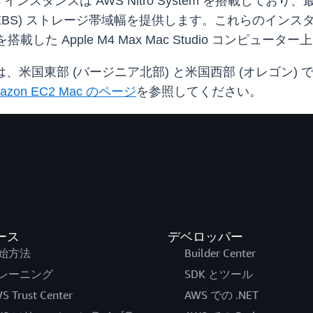
ンスタンスは AWS Nitro System を搭載しており、最
e (Amazon EBS) ストレージ帯域幅を提供します。これらのイン
メモリを搭載した Apple M4 Max Mac Studio コンピ
タンスは、米国東部 (バージニア北部) と米国西部 (オレゴン) で
azon EC2 Mac のページ
を参照してください。
ース
デベロッパー
始方法
Builder Center
レーニング
SDK とツール
S Trust Center
AWS での .NET