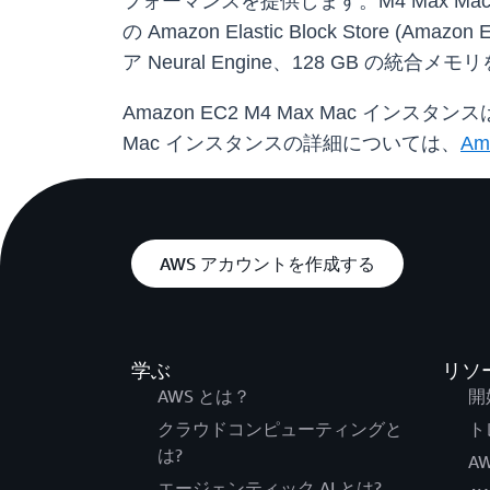
フォーマンスを提供します。M4 Max Mac イ
の Amazon Elastic Block Stor
ア Neural Engine、128 GB の統合
Amazon EC2 M4 Max Mac インス
Mac インスタンスの詳細については、
Am
AWS アカウントを作成する
学ぶ
リソ
AWS とは？
開
クラウドコンピューティングと
ト
は?
AW
エージェンティック AI とは?