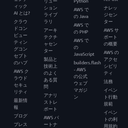
リュー
Python
ィック
ション
ナレッ
AWS で
AI とは?
ライブ
ジセン
の Java
クラウ
ラリ
ター
AWS で
ドコン
アーキ
AWS サ
の PHP
ピュー
テクチ
ポート
AWS で
ティン
ャセン
の概要
の
グコン
ター
AWS の
JavaScript
セプト
製品と
アクセ
のハブ
builders.flash
技術上
シビリ
- AWS
AWS ク
のよく
ティ
の公式
ラウド
ある質
法務
ウェブ
セキュ
問
マガジ
イベン
リティ
アナリ
ン
ト行動
最新情
ストレ
規範
報
ポート
イベン
ブログ
AWS パ
トの利
プレス
ートナ
用規約