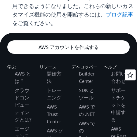
用できるようになりました。これらの新しいカス
タマイズ機能の使用を開始するには、
ブログ記事
をご覧ください。
AWS アカウントを作成する
学ぶ
リソース
デベロッパー
ヘルプ
AWS と
開始方
Builder
お問い
は？
法
Center
合わせ
クラウ
トレー
SDK と
サポー
ドコン
ニング
ツール
トチケ
ピュー
ットを
AWS
AWS で
ティン
申請す
Trust
の .NET
グとは?
る
Center
AWS で
エージ
AWS
AWS ソ
の
ェンテ
re:Post