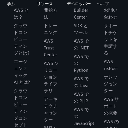
学ぶ
リソース
デベロッパー
ヘルプ
AWS と
開始方
Builder
お問い
は？
法
Center
合わせ
クラウ
トレー
SDK と
サポー
ドコン
ニング
ツール
トチケ
ピュー
ットを
AWS
AWS で
ティン
申請す
Trust
の .NET
グとは?
る
Center
AWS で
エージ
AWS
AWS ソ
の
ェンテ
re:Post
リュー
Python
ィック
ション
ナレッ
AWS で
AI とは?
ライブ
ジセン
の Java
クラウ
ラリ
ター
AWS で
ドコン
アーキ
AWS サ
の PHP
ピュー
テクチ
ポート
AWS で
ティン
ャセン
の概要
の
グコン
ター
AWS の
JavaScript
セプト