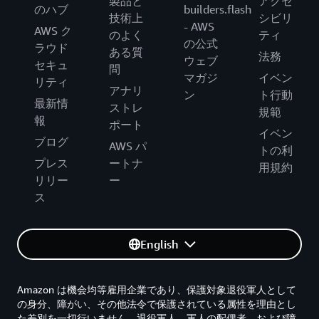
製品と
アクセ
のハブ
builders.flash
技術上
シビリ
- AWS
AWS ク
のよく
ティ
の公式
ラウド
ある質
法務
ウェブ
セキュ
問
マガジ
イベン
リティ
アナリ
ン
ト行動
最新情
ストレ
規範
報
ポート
イベン
ブログ
AWS パ
トの利
プレス
ートナ
用規約
リリー
ー
ス
English
Amazon は機会均等雇用企業であり、保護対象退役軍人として
の身分、障がい、その他法令で保護されている属性を理由とし
た差別を一切行いません。退役軍人、軍人の配偶者、および障