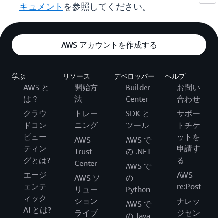
キュメント
を参照してください。
AWS アカウントを作成する
学ぶ
リソース
デベロッパー
ヘルプ
AWS と
開始方
Builder
お問い
は？
法
Center
合わせ
クラウ
トレー
SDK と
サポー
ドコン
ニング
ツール
トチケ
ピュー
ットを
AWS
AWS で
ティン
申請す
Trust
の .NET
グとは?
る
Center
AWS で
エージ
AWS
AWS ソ
の
ェンテ
re:Post
リュー
Python
ィック
ション
ナレッ
AWS で
AI とは?
ライブ
ジセン
の Java