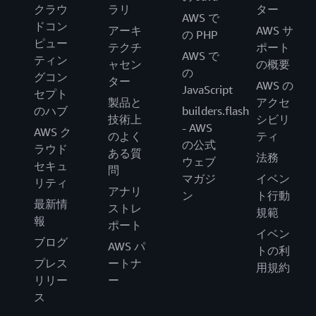
クラウ
ラリ
ター
AWS で
ドコン
アーキ
AWS サ
の PHP
ピュー
テクチ
ポート
AWS で
ティン
ャセン
の概要
の
グコン
ター
AWS の
JavaScript
セプト
製品と
アクセ
のハブ
builders.flash
技術上
シビリ
- AWS
AWS ク
のよく
ティ
の公式
ラウド
ある質
法務
ウェブ
セキュ
問
マガジ
イベン
リティ
アナリ
ン
ト行動
最新情
ストレ
規範
報
ポート
イベン
ブログ
AWS パ
トの利
プレス
ートナ
用規約
リリー
ー
ス