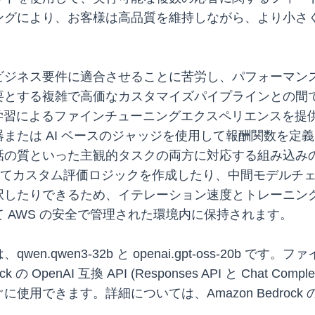
ングにより、お客様は高品質を維持しながら、より小さ
ビジネス要件に適合させることに苦労し、パフォーマン
とする複雑で高価なカスタマイズパイプラインとの間でト
な強化学習によるファインチューニングエクスペリエンスを
または AI ベースのジャッジを使用して報酬関数を定
話の質といった主観的タスクの両方に対応する組み込み
を使用してカスタム評価ロジックを作成したり、中間モデル
択したりできるため、イテレーション速度とトレーニン
 AWS の安全で管理された環境内に保持されます。
.qwen3-32b と openai.gpt-oss-20b 
 OpenAI 互換 API (Responses API と Chat C
用できます。詳細については、Amazon Bedrock 