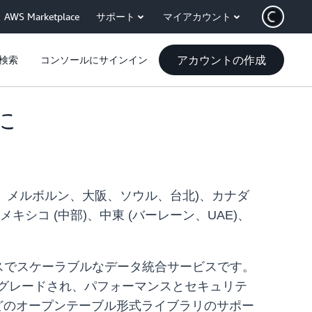
AWS Marketplace
サポート
マイアカウント
アカウントの作成
検索
コンソールにサインイン
に
カルタ、メルボルン、大阪、ソウル、台北)、カナダ
キシコ (中部)、中東 (バーレーン、UAE)、
スでスケーラブルなデータ統合サービスです。
2.18 にアップグレードされ、パフォーマンスとセキュリテ
e 3.3.2 などのオープンテーブル形式ライブラリのサポー