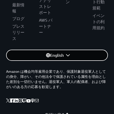
アナリ
ン
ト行動
最新情
ストレ
規範
報
ポート
イベン
ブログ
AWS パ
トの利
プレス
ートナ
用規約
リリー
ー
ス
English
Amazon は機会均等雇用企業であり、保護対象退役軍人として
の身分、障がい、その他法令で保護されている属性を理由とし
た差別を一切行いません。退役軍人、軍人の配偶者、および障
がいのある方の応募を歓迎します。