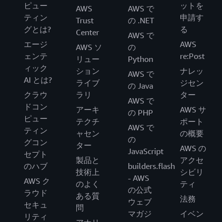
ピュー
ットを
AWS
AWS で
ティン
申請す
Trust
の .NET
グとは?
る
Center
AWS で
エージ
AWS
AWS ソ
の
ェンテ
re:Post
リュー
Python
ィック
ション
ナレッ
AWS で
AI とは?
ライブ
ジセン
の Java
クラウ
ラリ
ター
AWS で
ドコン
アーキ
AWS サ
の PHP
ピュー
テクチ
ポート
AWS で
ティン
ャセン
の概要
の
グコン
ター
AWS の
JavaScript
セプト
製品と
アクセ
のハブ
builders.flash
技術上
シビリ
- AWS
AWS ク
のよく
ティ
の公式
ラウド
ある質
法務
ウェブ
セキュ
問
マガジ
イベン
リティ