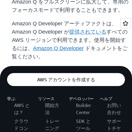
Amazon Q をフルスクリーンに拡大して、専用の
フォーカスモードで利用することもできます。
Amazon Q Developer アーティファクトは、
Amazon Q Developer が
提供されている
すべての
AWS リージョンで利用できます。使用を開始す
るには、
Amazon Q Developer
ドキュメントをご
覧ください。
AWS アカウントを作成する
学ぶ
リソース
デベロッパー
ヘルプ
AWS と
開始方
Builder
お問い
は？
法
Center
合わせ
クラウ
トレー
SDK と
サポー
ドコン
ニング
ツール
トチケ