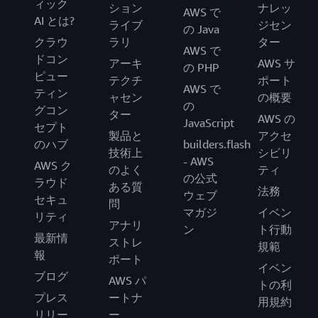
ィック
ション
ナレッ
AWS で
AI とは?
ライブ
ジセン
の Java
クラウ
ラリ
ター
AWS で
ドコン
アーキ
AWS サ
の PHP
ピュー
テクチ
ポート
AWS で
ティン
ャセン
の概要
の
グコン
ター
AWS の
JavaScript
セプト
製品と
アクセ
のハブ
builders.flash
技術上
シビリ
- AWS
AWS ク
のよく
ティ
の公式
ラウド
ある質
法務
ウェブ
セキュ
問
マガジ
イベン
リティ
アナリ
ン
ト行動
最新情
ストレ
規範
報
ポート
イベン
ブログ
AWS パ
トの利
プレス
ートナ
用規約
リリー
ー