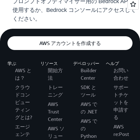
プロンプトオプティマイザー用の Bedrock API を
使用するか、Bedrock コンソールにアクセスして
ください。
AWS アカウントを作成する
学ぶ
リソース
デベロッパー
ヘルプ
AWS と
開始方
Builder
お問い
は？
法
Center
合わせ
クラウ
トレー
SDK と
サポー
ドコン
ニング
ツール
トチケ
ピュー
ットを
AWS
AWS で
ティン
申請す
Trust
の .NET
グとは?
る
Center
AWS で
エージ
AWS
AWS ソ
の
ェンテ
re:Post
リュー
Python