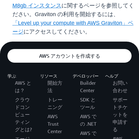
M8gb インスタンス
に関するページを参照してく
ださい。Graviton の利用を開始するには、
「Level up your compute with AWS Graviton」ペ
ージ
にアクセスしてください。
AWS アカウントを作成する
学ぶ
リソース
デベロッパー
ヘルプ
AWS と
開始方
Builder
お問い
は？
法
Center
合わせ
クラウ
トレー
SDK と
サポー
ドコン
ニング
ツール
トチケ
ピュー
ットを
AWS
AWS で
ティン
申請す
Trust
の .NET
グとは?
る
Center
AWS で
エージ
AWS