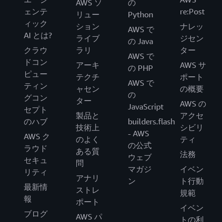
AWS ソ
の
ェンテ
re:Post
リュー
Python
ィック
ション
ナレッ
AWS で
AI とは?
ライブ
ジセン
の Java
クラウ
ラリ
ター
AWS で
ドコン
アーキ
AWS サ
の PHP
ピュー
テクチ
ポート
AWS で
ティン
ャセン
の概要
の
グコン
ター
AWS の
JavaScript
セプト
製品と
アクセ
のハブ
builders.flash
技術上
シビリ
- AWS
AWS ク
のよく
ティ
の公式
ラウド
ある質
法務
ウェブ
セキュ
問
マガジ
イベン
リティ
アナリ
ン
ト行動
最新情
ストレ
規範
報
ポート
イベン
ブログ
AWS パ
トの利