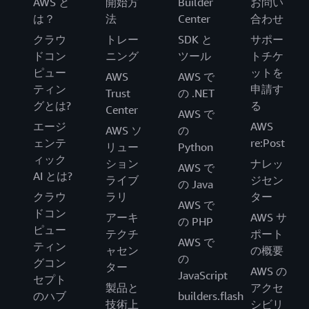
AWS と
開始方
Builder
お問い
は？
法
Center
合わせ
クラウ
トレー
SDK と
サポー
ドコン
ニング
ツール
トチケ
ピュー
ットを
AWS
AWS で
ティン
申請す
Trust
の .NET
グとは?
る
Center
AWS で
エージ
AWS
AWS ソ
の
ェンテ
re:Post
リュー
Python
ィック
ション
ナレッ
AWS で
AI とは?
ライブ
ジセン
の Java
クラウ
ラリ
ター
AWS で
ドコン
アーキ
AWS サ
の PHP
ピュー
テクチ
ポート
AWS で
ティン
ャセン
の概要
の
グコン
ター
AWS の
JavaScript
セプト
製品と
アクセ
のハブ
builders.flash
技術上
シビリ