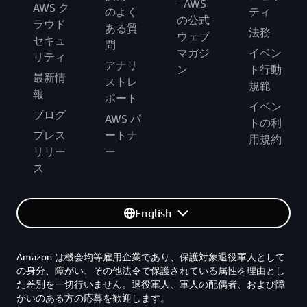
- AWS
AWS ク
のよく
ティ
の公式
ラウド
ある質
法務
ウェブ
セキュ
問
マガジ
イベン
リティ
アナリ
ン
ト行動
最新情
ストレ
規範
報
ポート
イベン
ブログ
AWS パ
トの利
プレス
ートナ
用規約
リリー
ー
ス
English
Amazon は機会均等雇用企業であり、保護対象退役軍人として
の身分、障がい、その他法令で保護されている属性を理由とし
た差別を一切行いません。退役軍人、軍人の配偶者、および障
がいのある方の応募を歓迎します。