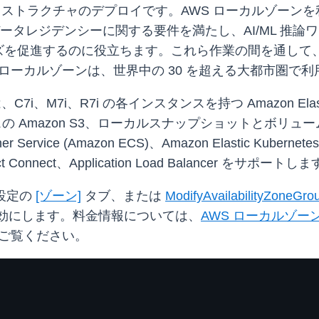
フラストラクチャのデプロイです。AWS ローカルゾーン
データレジデンシーに関する要件を満たし、AI/ML 推
促進するのに役立ちます。これら作業の間を通して、AWS
ローカルゾーンは、世界中の 30 を超える大都市圏で
7i、R7i の各インスタンスを持つ Amazon Elastic Com
ージクラスの Amazon S3、ローカルスナップショットとボリューム
r Service (Amazon ECS)、Amazon Elastic Kubernetes
rect Connect、Application Load Balancer をサポートし
ル設定の
[ゾーン]
タブ、または
ModifyAvailabilityZoneGro
1a) を有効にします。料金情報については、
AWS ローカルゾー
ご覧ください。