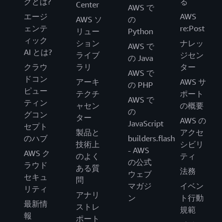
グとは?
る
Center
AWS で
エージ
AWS
AWS ソ
の
ェンテ
re:Post
リュー
Python
ィック
ション
ナレッ
AWS で
AI とは?
ライブ
ジセン
の Java
クラウ
ラリ
ター
AWS で
ドコン
アーキ
AWS サ
の PHP
ピュー
テクチ
ポート
AWS で
ティン
ャセン
の概要
の
グコン
ター
AWS の
JavaScript
セプト
製品と
アクセ
のハブ
builders.flash
技術上
シビリ
- AWS
AWS ク
のよく
ティ
の公式
ラウド
ある質
法務
ウェブ
セキュ
問
マガジ
イベン
リティ
アナリ
ン
ト行動
最新情
ストレ
規範
報
ポート