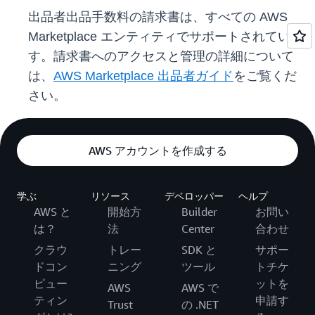
出品者出品手数料の請求書は、すべての AWS
Marketplace エンティティでサポートされていま
す。請求書へのアクセスと管理の詳細について
は、
AWS Marketplace 出品者ガイド
をご覧くだ
さい。
AWS アカウントを作成する
学ぶ
リソース
デベロッパー
ヘルプ
AWS と
開始方
Builder
お問い
は？
法
Center
合わせ
クラウ
トレー
SDK と
サポー
ドコン
ニング
ツール
トチケ
ピュー
ットを
AWS
AWS で
ティン
申請す
Trust
の .NET