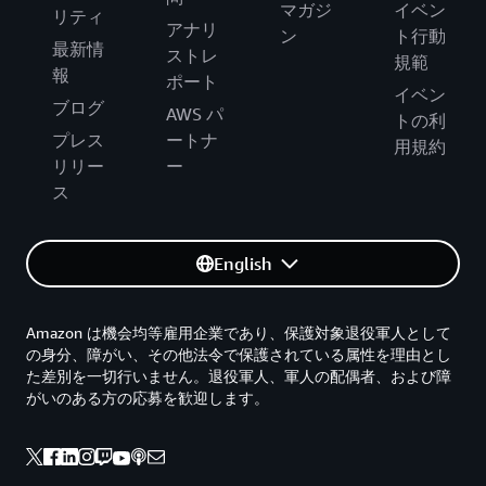
マガジ
イベン
リティ
アナリ
ン
ト行動
最新情
ストレ
規範
報
ポート
イベン
ブログ
AWS パ
トの利
プレス
ートナ
用規約
リリー
ー
ス
English
Amazon は機会均等雇用企業であり、保護対象退役軍人として
の身分、障がい、その他法令で保護されている属性を理由とし
た差別を一切行いません。退役軍人、軍人の配偶者、および障
がいのある方の応募を歓迎します。