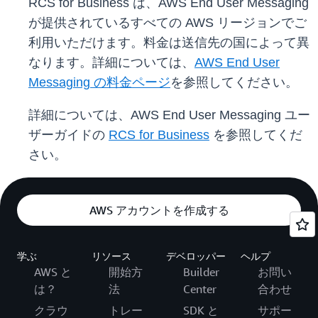
RCS for Business は、AWS End User Messaging
が提供されているすべての AWS リージョンでご
利用いただけます。料金は送信先の国によって異
なります。詳細については、
AWS End User
Messaging の料金ページ
を参照してください。
詳細については、AWS End User Messaging ユー
ザーガイドの
RCS for Business
を参照してくだ
さい。
AWS アカウントを作成する
学ぶ
リソース
デベロッパー
ヘルプ
AWS と
開始方
Builder
お問い
は？
法
Center
合わせ
クラウ
トレー
SDK と
サポー