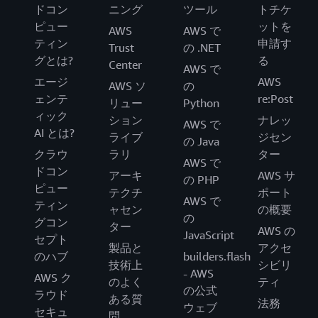
ドコン
ニング
ツール
トチケ
ピュー
ットを
AWS
AWS で
ティン
申請す
Trust
の .NET
グとは?
る
Center
AWS で
エージ
AWS
AWS ソ
の
ェンテ
re:Post
リュー
Python
ィック
ション
ナレッ
AWS で
AI とは?
ライブ
ジセン
の Java
クラウ
ラリ
ター
AWS で
ドコン
アーキ
AWS サ
の PHP
ピュー
テクチ
ポート
AWS で
ティン
ャセン
の概要
の
グコン
ター
AWS の
JavaScript
セプト
製品と
アクセ
のハブ
builders.flash
技術上
シビリ
- AWS
AWS ク
のよく
ティ
の公式
ラウド
ある質
法務
ウェブ
セキュ
問