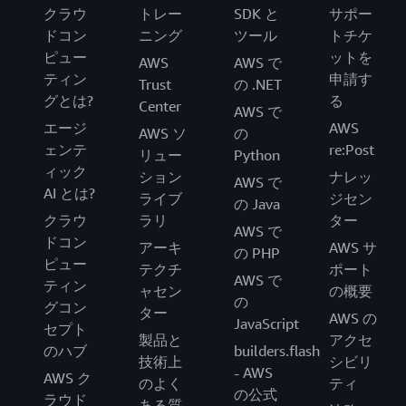
クラウ
トレー
SDK と
サポー
ドコン
ニング
ツール
トチケ
ピュー
ットを
AWS
AWS で
ティン
申請す
Trust
の .NET
グとは?
る
Center
AWS で
エージ
AWS
AWS ソ
の
ェンテ
re:Post
リュー
Python
ィック
ション
ナレッ
AWS で
AI とは?
ライブ
ジセン
の Java
クラウ
ラリ
ター
AWS で
ドコン
アーキ
AWS サ
の PHP
ピュー
テクチ
ポート
AWS で
ティン
ャセン
の概要
の
グコン
ター
AWS の
JavaScript
セプト
製品と
アクセ
のハブ
builders.flash
技術上
シビリ
- AWS
AWS ク
のよく
ティ
の公式
ラウド
ある質