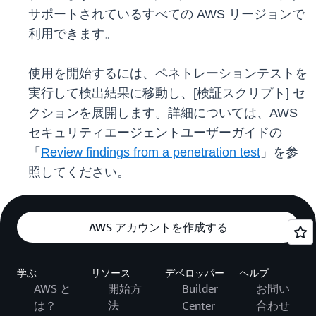
サポートされているすべての AWS リージョンで
利用できます。
使用を開始するには、ペネトレーションテストを
実行して検出結果に移動し、[検証スクリプト] セ
クションを展開します。詳細については、AWS
セキュリティエージェントユーザーガイドの
「
Review findings from a penetration test
」を参
照してください。
AWS アカウントを作成する
学ぶ
リソース
デベロッパー
ヘルプ
AWS と
開始方
Builder
お問い
は？
法
Center
合わせ