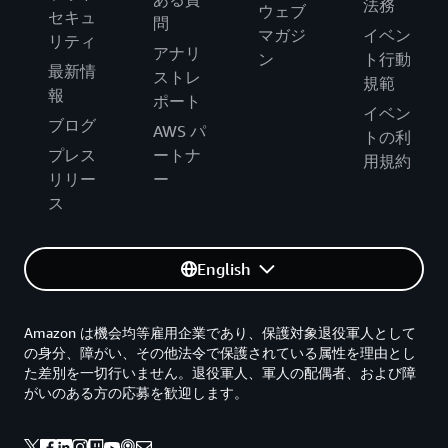
法務
ウェブ
セキュ
問
マガジ
イベン
リティ
アナリ
ン
ト行動
最新情
ストレ
規範
報
ポート
イベン
ブログ
AWS パ
トの利
プレス
ートナ
用規約
リリー
ー
ス
English
Amazon は機会均等雇用企業であり、保護対象退役軍人として
の身分、障がい、その他法令で保護されている属性を理由とし
た差別を一切行いません。退役軍人、軍人の配偶者、および障
がいのある方の応募を歓迎します。