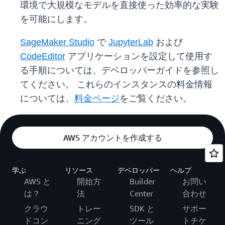
環境で大規模なモデルを直接使った効率的な実験
を可能にします。
SageMaker Studio
で
JupyterLab
および
CodeEditor
アプリケーションを設定して使用す
る手順については、デベロッパーガイドを参照し
てください。 これらのインスタンスの料金情報
については、
料金ページ
をご覧ください。
AWS アカウントを作成する
学ぶ
リソース
デベロッパー
ヘルプ
AWS と
開始方
Builder
お問い
は？
法
Center
合わせ
クラウ
トレー
SDK と
サポー
ドコン
ニング
ツール
トチケ