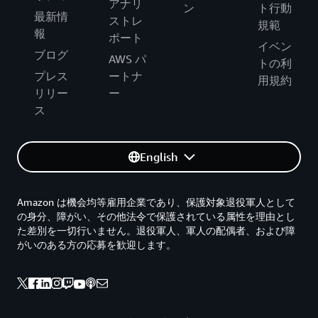
アナリ
ン
ト行動
最新情
ストレ
規範
報
ポート
イベン
ブログ
AWS パ
トの利
プレス
ートナ
用規約
リリー
ー
ス
English
Amazon は機会均等雇用企業であり、保護対象退役軍人として
の身分、障がい、その他法令で保護されている属性を理由とし
た差別を一切行いません。退役軍人、軍人の配偶者、および障
がいのある方の応募を歓迎します。