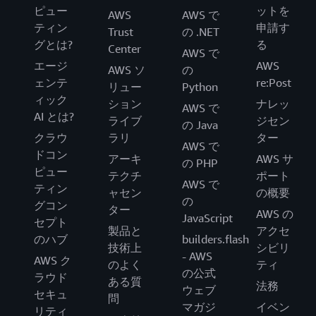
ピュー
ットを
AWS
AWS で
ティン
申請す
Trust
の .NET
グとは?
る
Center
AWS で
エージ
AWS
AWS ソ
の
ェンテ
re:Post
リュー
Python
ィック
ション
ナレッ
AWS で
AI とは?
ライブ
ジセン
の Java
クラウ
ラリ
ター
AWS で
ドコン
アーキ
AWS サ
の PHP
ピュー
テクチ
ポート
AWS で
ティン
ャセン
の概要
の
グコン
ター
AWS の
JavaScript
セプト
製品と
アクセ
のハブ
builders.flash
技術上
シビリ
- AWS
AWS ク
のよく
ティ
の公式
ラウド
ある質
法務
ウェブ
セキュ
問
マガジ
イベン
リティ