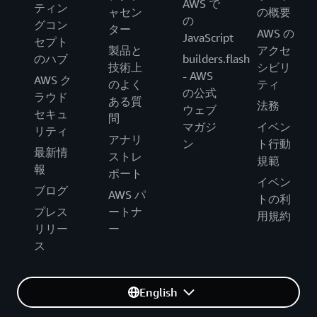
AWS で
ティン
ャセン
の概要
の
グコン
ター
AWS の
JavaScript
セプト
製品と
アクセ
のハブ
builders.flash
技術上
シビリ
- AWS
AWS ク
のよく
ティ
の公式
ラウド
ある質
法務
ウェブ
セキュ
問
マガジ
イベン
リティ
アナリ
ン
ト行動
最新情
ストレ
規範
報
ポート
イベン
ブログ
AWS パ
トの利
プレス
ートナ
用規約
リリー
ー
ス
English