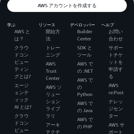
AWS アカウントを作成する
学ぶ
リソース
デベロッパー
ヘルプ
AWS と
開始方
Builder
お問い
は？
法
Center
合わせ
クラウ
トレー
SDK と
サポー
ドコン
ニング
ツール
トチケ
ピュー
ットを
AWS
AWS で
ティン
申請す
Trust
の .NET
グとは?
る
Center
AWS で
エージ
AWS
AWS ソ
の
ェンテ
re:Post
リュー
Python
ィック
ション
ナレッ
AWS で
AI とは?
ライブ
ジセン
の Java
クラウ
ラリ
ター
AWS で
ドコン
アーキ
AWS サ
の PHP
ピュー
テクチ
ポート