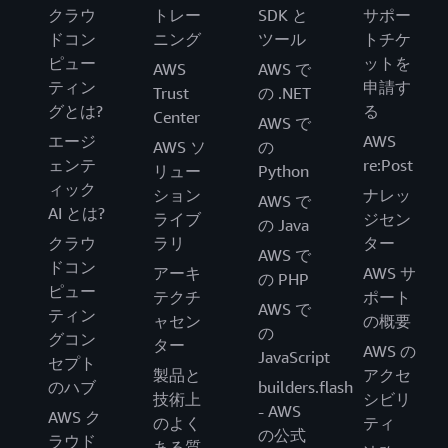
クラウ
トレー
SDK と
サポー
ドコン
ニング
ツール
トチケ
ピュー
ットを
AWS
AWS で
ティン
申請す
Trust
の .NET
グとは?
る
Center
AWS で
エージ
AWS
AWS ソ
の
ェンテ
re:Post
リュー
Python
ィック
ション
ナレッ
AWS で
AI とは?
ライブ
ジセン
の Java
クラウ
ラリ
ター
AWS で
ドコン
アーキ
AWS サ
の PHP
ピュー
テクチ
ポート
AWS で
ティン
ャセン
の概要
の
グコン
ター
AWS の
JavaScript
セプト
製品と
アクセ
のハブ
builders.flash
技術上
シビリ
- AWS
AWS ク
のよく
ティ
の公式
ラウド
ある質