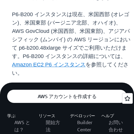
P6-B200 インスタンスは現在、米国西部 (オレゴ
ン)、米国東部 (バージニア北部、オハイオ)、
AWS GovCloud (米国西部、米国東部)、アジアパ
シフィック (ムンバイ) の AWS リージョンにおい
て p6-b200.48xlarge サイズでご利用いただけま
す。P6-B200 インスタンスの詳細については、
Amazon EC2 P6 インスタンス
を参照してくださ
い。
AWS アカウントを作成する
学ぶ
リソース
デベロッパー
ヘルプ
AWS と
開始方
Builder
お問い
は？
法
Center
合わせ