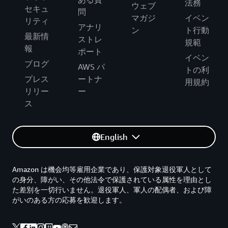
法務
ウェブ
セキュ
問
マガジ
イベン
リティ
アナリ
ン
ト行動
最新情
ストレ
規範
報
ポート
イベン
ブログ
AWS パ
トの利
プレス
ートナ
用規約
リリー
ー
ス
English
Amazon は機会均等雇用企業であり、保護対象退役軍人として
の身分、障がい、その他法令で保護されている属性を理由とし
た差別を一切行いません。退役軍人、軍人の配偶者、および障
がいのある方の応募を歓迎します。