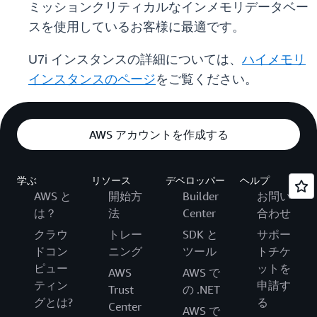
ミッションクリティカルなインメモリデータベー
スを使用しているお客様に最適です。
U7i インスタンスの詳細については、
ハイメモリ
インスタンスのページ
をご覧ください。
AWS アカウントを作成する
学ぶ
リソース
デベロッパー
ヘルプ
AWS と
開始方
Builder
お問い
は？
法
Center
合わせ
クラウ
トレー
SDK と
サポー
ドコン
ニング
ツール
トチケ
ピュー
ットを
AWS
AWS で
ティン
申請す
Trust
の .NET
グとは?
る
Center
AWS で