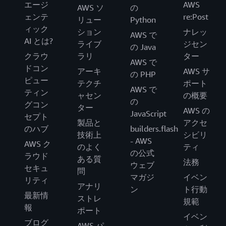
エージ
AWS
AWS ソ
の
ェンテ
re:Post
リュー
Python
ィック
ション
ナレッ
AWS で
AI とは?
ライブ
ジセン
の Java
クラウ
ラリ
ター
AWS で
ドコン
アーキ
AWS サ
の PHP
ピュー
テクチ
ポート
AWS で
ティン
ャセン
の概要
の
グコン
ター
AWS の
JavaScript
セプト
製品と
アクセ
のハブ
builders.flash
技術上
シビリ
- AWS
AWS ク
のよく
ティ
の公式
ラウド
ある質
法務
ウェブ
セキュ
問
マガジ
イベン
リティ
アナリ
ン
ト行動
最新情
ストレ
規範
報
ポート
イベン
ブログ
AWS パ