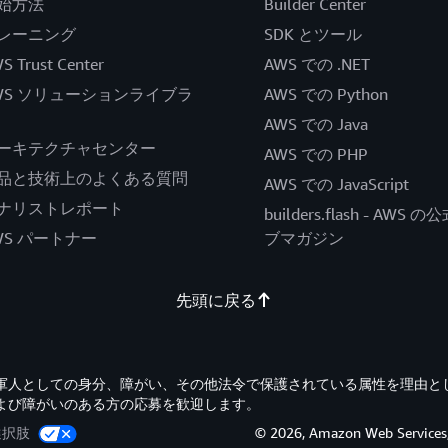
始方法
Builder Center
レーニング
SDK とツール
S Trust Center
AWS での .NET
WS ソリューションライブラ
AWS での Python
AWS での Java
ーキテクチャセンター
AWS での PHP
品と技術上のよくある質問
AWS での JavaScript
ナリストレポート
builders.flash - AWS 
WS パートナー
ブマガジン
先頭に戻る
退役軍人としての身分、障がい、その他法令で保護されている属性を理由と
よび障がいのある方の応募を歓迎します。
選択肢
© 2026, Amazon Web Servi