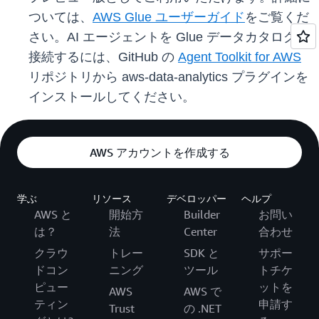
ついては、
AWS Glue ユーザーガイド
をご覧くだ
さい。AI エージェントを Glue データカタログに
接続するには、GitHub の
Agent Toolkit for AWS
リポジトリから aws-data-analytics プラグインを
インストールしてください。
AWS アカウントを作成する
学ぶ
リソース
デベロッパー
ヘルプ
AWS と
開始方
Builder
お問い
は？
法
Center
合わせ
クラウ
トレー
SDK と
サポー
ドコン
ニング
ツール
トチケ
ピュー
ットを
AWS
AWS で
ティン
申請す
Trust
の .NET