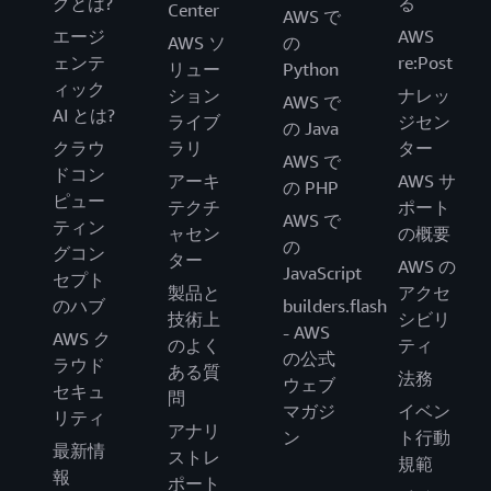
グとは?
る
Center
AWS で
エージ
AWS
AWS ソ
の
ェンテ
re:Post
リュー
Python
ィック
ション
ナレッ
AWS で
AI とは?
ライブ
ジセン
の Java
クラウ
ラリ
ター
AWS で
ドコン
アーキ
AWS サ
の PHP
ピュー
テクチ
ポート
AWS で
ティン
ャセン
の概要
の
グコン
ター
AWS の
JavaScript
セプト
製品と
アクセ
のハブ
builders.flash
技術上
シビリ
- AWS
AWS ク
のよく
ティ
の公式
ラウド
ある質
法務
ウェブ
セキュ
問
マガジ
イベン
リティ
アナリ
ン
ト行動
最新情
ストレ
規範
報
ポート