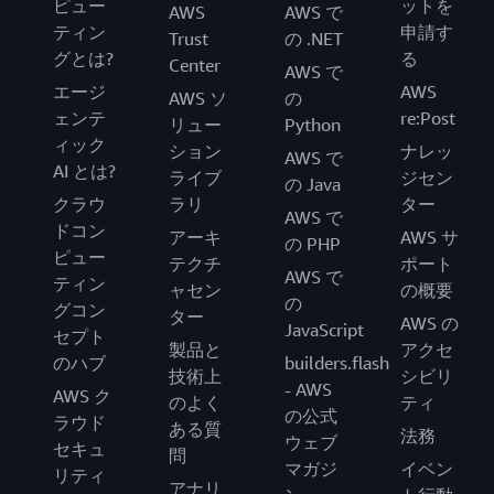
ピュー
ットを
AWS
AWS で
ティン
申請す
Trust
の .NET
グとは?
る
Center
AWS で
エージ
AWS
AWS ソ
の
ェンテ
re:Post
リュー
Python
ィック
ション
ナレッ
AWS で
AI とは?
ライブ
ジセン
の Java
クラウ
ラリ
ター
AWS で
ドコン
アーキ
AWS サ
の PHP
ピュー
テクチ
ポート
AWS で
ティン
ャセン
の概要
の
グコン
ター
AWS の
JavaScript
セプト
製品と
アクセ
のハブ
builders.flash
技術上
シビリ
- AWS
AWS ク
のよく
ティ
の公式
ラウド
ある質
法務
ウェブ
セキュ
問
マガジ
イベン
リティ
アナリ