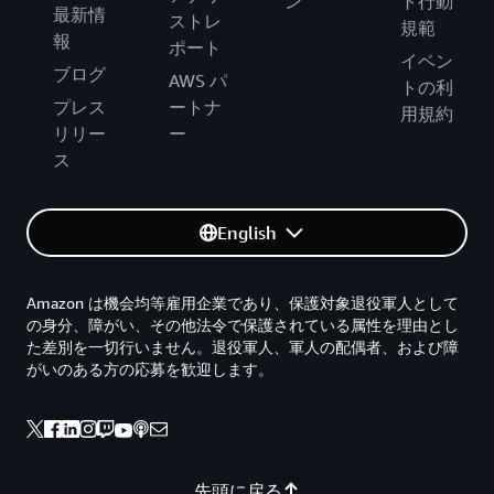
ン
ト行動
最新情
ストレ
規範
報
ポート
イベン
ブログ
AWS パ
トの利
プレス
ートナ
用規約
リリー
ー
ス
English
Amazon は機会均等雇用企業であり、保護対象退役軍人として
の身分、障がい、その他法令で保護されている属性を理由とし
た差別を一切行いません。退役軍人、軍人の配偶者、および障
がいのある方の応募を歓迎します。
先頭に戻る