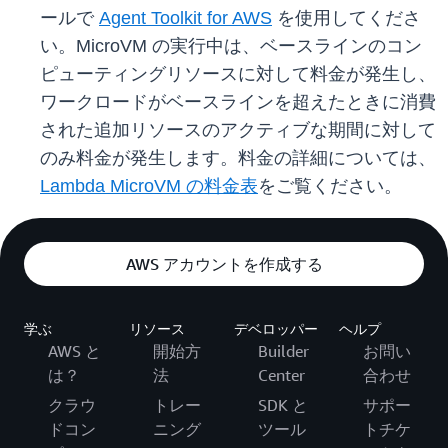
ールで
Agent Toolkit for AWS
を使用してくださ
い。MicroVM の実行中は、ベースラインのコン
ピューティングリソースに対して料金が発生し、
ワークロードがベースラインを超えたときに消費
された追加リソースのアクティブな期間に対して
のみ料金が発生します。料金の詳細については、
Lambda MicroVM の料金表
をご覧ください。
AWS アカウントを作成する
学ぶ
リソース
デベロッパー
ヘルプ
AWS と
開始方
Builder
お問い
は？
法
Center
合わせ
クラウ
トレー
SDK と
サポー
ドコン
ニング
ツール
トチケ