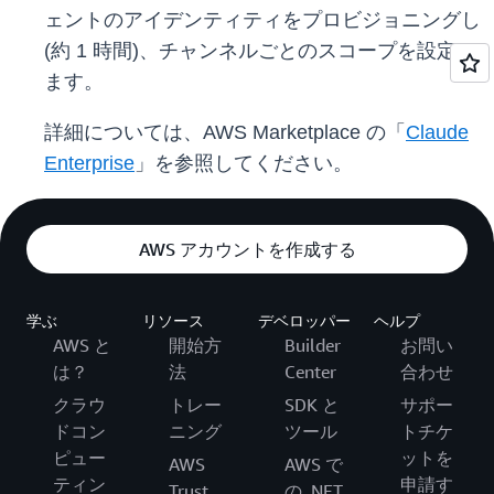
ェントのアイデンティティをプロビジョニングし
(約 1 時間)、チャンネルごとのスコープを設定し
ます。
詳細については、AWS Marketplace の「
Claude
Enterprise
」を参照してください。
AWS アカウントを作成する
学ぶ
リソース
デベロッパー
ヘルプ
AWS と
開始方
Builder
お問い
は？
法
Center
合わせ
クラウ
トレー
SDK と
サポー
ドコン
ニング
ツール
トチケ
ピュー
ットを
AWS
AWS で
ティン
申請す
Trust
の .NET