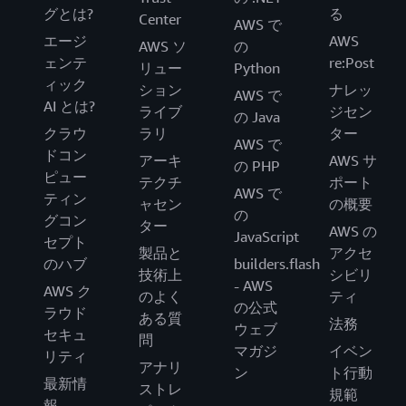
グとは?
る
Center
AWS で
エージ
AWS
AWS ソ
の
ェンテ
re:Post
リュー
Python
ィック
ション
ナレッ
AWS で
AI とは?
ライブ
ジセン
の Java
クラウ
ラリ
ター
AWS で
ドコン
アーキ
AWS サ
の PHP
ピュー
テクチ
ポート
AWS で
ティン
ャセン
の概要
の
グコン
ター
AWS の
JavaScript
セプト
製品と
アクセ
のハブ
builders.flash
技術上
シビリ
- AWS
AWS ク
のよく
ティ
の公式
ラウド
ある質
法務
ウェブ
セキュ
問
マガジ
イベン
リティ
アナリ
ン
ト行動
最新情
ストレ
規範
報