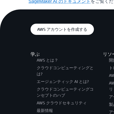
SageMaker AI のドキュメント
をご覧く
AWS アカウントを作成する
学ぶ
リソ
AWS とは？
開
クラウドコンピューティングと
ト
は?
AW
エージェンティック AI とは?
A
クラウドコンピューティングコ
リ
ンセプトのハブ
ア
AWS クラウドセキュリティ
製
最新情報
ア