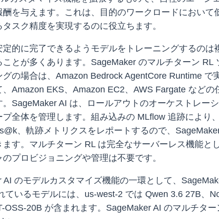
報酬を与えます。これは、目的のワークロードにおいて
るタスク精度を実現するのに役立ちます。
安定的に完了できるようモデルをトレーニングするのは
とが多くあります。SageMaker のマルチターン R
は、Amazon Bedrock AgentCore Runt
azon EKS、Amazon EC2、AWS Fargate
SageMaker AI は、ロールアウトのオーケスト
プ全体を管理します。組み込みの MLflow 追跡によ
、軌跡メトリクスをレポートするので、SageMaker AI エ
ます。マルチターン RL は完全なサーバーレス機能と
ャのプロビジョニングや管理は不要です。
r AI のモデルカスタマイズ機能の一環として、SageMaker Stu
には、us-west-2 では Qwen 3.6 27B、Nova Li
 2.0、GPT-OSS-20B が含まれます。SageMaker AI