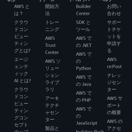
AWS と
開始方
Builder
お問い
は？
法
Center
合わせ
クラウ
トレー
SDK と
サポー
ドコン
ニング
ツール
トチケ
ピュー
ットを
AWS
AWS で
ティン
申請す
Trust
の .NET
グとは?
る
Center
AWS で
エージ
AWS
AWS ソ
の
ェンテ
re:Post
リュー
Python
ィック
ション
ナレッ
AWS で
AI とは?
ライブ
ジセン
の Java
クラウ
ラリ
ター
AWS で
ドコン
アーキ
AWS サ
の PHP
ピュー
テクチ
ポート
AWS で
ティン
ャセン
の概要
の
グコン
ター
AWS の
JavaScript
セプト
製品と
アクセ
のハブ
builders.flash