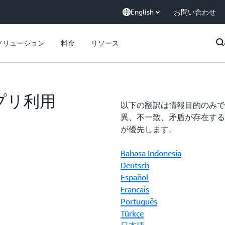
English
お問い合わせ
ソリューション
料金
リソース
アプリ利用
以下の翻訳は情報目的のみで
異、不一致、矛盾が存在する
が優先します。
Bahasa Indonesia
Deutsch
Español
Français
Português
Türkçe