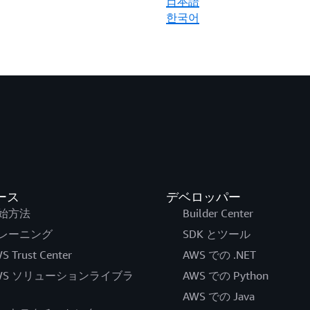
日本語
한국어
ース
デベロッパー
始方法
Builder Center
レーニング
SDK とツール
S Trust Center
AWS での .NET
WS ソリューションライブラ
AWS での Python
AWS での Java