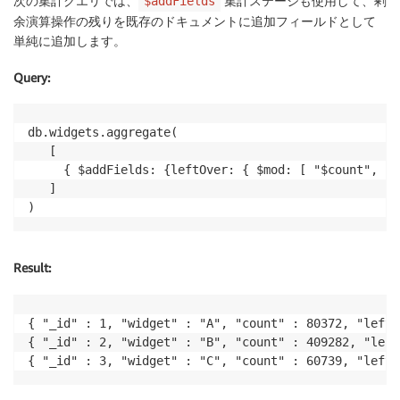
次の集計クエリでは、
集計ステージも使用して、剰
$addFields
余演算操作の残りを既存のドキュメントに追加フィールドとして
単純に追加します。
Query
:
db.widgets.aggregate(

   [

     { $addFields: {leftOver: { $mod: [ "$count", 10
   ]

)
Result
:
{ "_id" : 1, "widget" : "A", "count" : 80372, "leftO
{ "_id" : 2, "widget" : "B", "count" : 409282, "left
{ "_id" : 3, "widget" : "C", "count" : 60739, "leftO