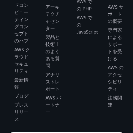
AWS で
ドコン
アーキ
AWS サ
の PHP
ピュー
テクチ
ポート
AWS で
ティン
ャセン
の概要
の
グコン
ター
専門家
JavaScript
セプト
製品と
による
のハブ
技術上
サポー
AWS ク
のよく
トを受
ラウド
ある質
ける
セキュ
問
AWS の
リティ
アナリ
アクセ
最新情
ストレ
シビリ
報
ポート
ティ
ブログ
AWS パ
法務関
プレス
ートナ
連
リリー
ー
ス