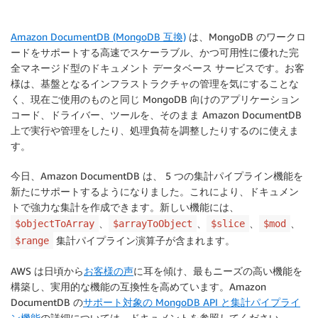
Amazon DocumentDB (MongoDB 互換)
は、MongoDB のワークロ
ードをサポートする高速でスケーラブル、かつ可用性に優れた完
全マネージド型のドキュメント データベース サービスです。お客
様は、基盤となるインフラストラクチャの管理を気にすることな
く、現在ご使用のものと同じ MongoDB 向けのアプリケーション
コード、ドライバー、ツールを、そのまま Amazon DocumentDB
上で実行や管理をしたり、処理負荷を調整したりするのに使えま
す。
今日、Amazon DocumentDB は、 5 つの集計パイプライン機能を
新たにサポートするようになりました。これにより、ドキュメン
トで強力な集計を作成できます。新しい機能には、
、
、
、
、
$objectToArray
$arrayToObject
$slice
$mod
集計パイプライン演算子が含まれます。
$range
AWS は日頃から
お客様の声
に耳を傾け、最もニーズの高い機能を
構築し、実用的な機能の互換性を高めています。Amazon
DocumentDB の
サポート対象の MongoDB API と集計パイプライ
ン機能
の詳細については、ドキュメントを参照してください。