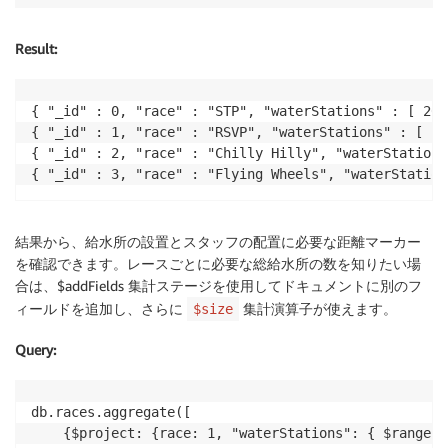
Result
:
{ "_id" : 0, "race" : "STP", "waterStations" : [ 20,
{ "_id" : 1, "race" : "RSVP", "waterStations" : [ 20
{ "_id" : 2, "race" : "Chilly Hilly", "waterStations
{ "_id" : 3, "race" : "Flying Wheels", "waterStation
結果から、給水所の設置とスタッフの配置に必要な距離マーカー
を確認できます。レースごとに必要な総給水所の数を知りたい場
合は、$addFields 集計ステージを使用してドキュメントに別のフ
ィールドを追加し、さらに
集計演算子が使えます。
$size
Query
:
db.races.aggregate([

	{$project: {race: 1, "waterStations": { $range: [ 20, "$distance", 20 ] }}},
