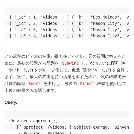
{ "_id" : 1, "videos" : [ { "k" : "Des Moines", "v" 
{ "_id" : 2, "videos" : [ { "k" : "Mason City", "v" 
{ "_id" : 3, "videos" : [ { "k" : "Mason City", "v" 
どの店舗のビデオの在庫が最も多いかという元の質問に答えるた
めに、最初の段階から配列を
し、都市ごとに配列 (キ
$unwind
ーや「k」など) をグループ化して、数量 (値や「v」など) を合算し
ます。次に、最大の在庫を持つ店舗を返すために、次の段階で合
計値の降順
を実行し、最後の
段階を使用して
$sort
$limit
上位の結果のみを返します。
Query
:
db.videos.aggregate(

   [{ $project: {videos: { $objectToArray: "$invento
    { $unwind: "$videos" },
