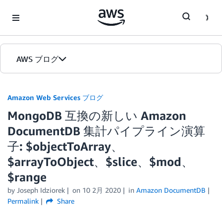
Skip to Main Content
AWS ブログ
ホーム
Amazon Web Services ブログ
MongoDB 互換の新しい Amazon
カテゴリ
DocumentDB 集計パイプライン演算
エディション
子: $objectToArray、
$arrayToObject、$slice、$mod、
$range
by
Joseph Idziorek
on
10 2月 2020
in
Amazon DocumentDB
Permalink
Share