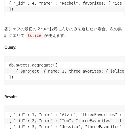
{ "_id" : 4, "name" : "Rachel", favorites: [ "ice cr
])
各シェフの最初の 2 つのお気に入りのみを返したい場合、次の集
計クエリで
が使えます。
$slice
Query
:
db.sweets.aggregate([

   { $project: { name: 1, threeFavorites: { $slice: 
])
Result
:
{ "_id" : 1, "name" : "Alvin", "threeFavorites" : [ 
{ "_id" : 2, "name" : "Tom", "threeFavorites" : [ "d
{ "_id" : 3, "name" : "Jessica", "threeFavorites" : 