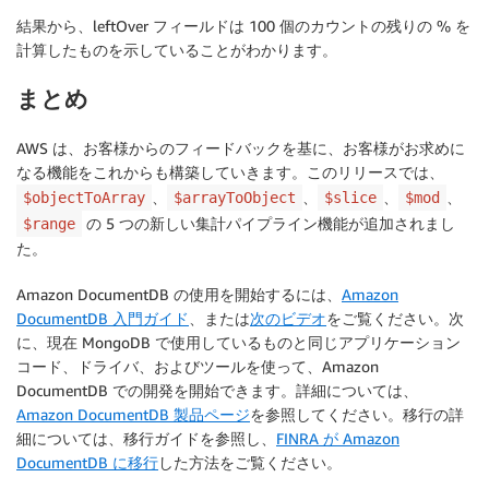
結果から、leftOver フィールドは 100 個のカウントの残りの % を
計算したものを示していることがわかります。
まとめ
AWS は、お客様からのフィードバックを基に、お客様がお求めに
なる機能をこれからも構築していきます。このリリースでは、
、
、
、
、
$objectToArray
$arrayToObject
$slice
$mod
の 5 つの新しい集計パイプライン機能が追加されまし
$range
た。
Amazon DocumentDB の使用を開始するには、
Amazon
DocumentDB 入門ガイド
、または
次のビデオ
をご覧ください。次
に、現在 MongoDB で使用しているものと同じアプリケーション
コード、ドライバ、およびツールを使って、Amazon
DocumentDB での開発を開始できます。詳細については、
Amazon DocumentDB 製品ページ
を参照してください。移行の詳
細については、移行ガイドを参照し、
FINRA が Amazon
DocumentDB に移行
した方法をご覧ください。