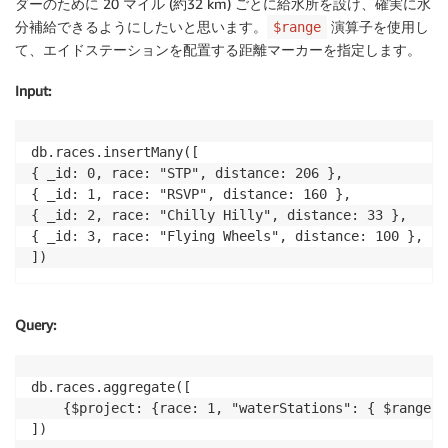
ダーのために 20 マイル (約32 km) ごとに給水所を設け、確実に水
分補給できるようにしたいと思います。
演算子を使用し
$range
て、エイドステーションを配置する距離マーカーを指定します。
Input
:
db.races.insertMany([

{ _id: 0, race: "STP", distance: 206 },

{ _id: 1, race: "RSVP", distance: 160 },

{ _id: 2, race: "Chilly Hilly", distance: 33 },

{ _id: 3, race: "Flying Wheels", distance: 100 },

])
Query
:
db.races.aggregate([

	{$project: {race: 1, "waterStations": { $range: [ 20, "$distance", 20 ] }}}

])