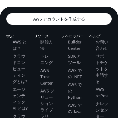
AWS アカウントを作成する
学ぶ
リソース
デベロッパー
ヘルプ
AWS と
開始方
Builder
お問い
は？
法
Center
合わせ
クラウ
トレー
SDK と
サポー
ドコン
ニング
ツール
トチケ
ピュー
ットを
AWS
AWS で
ティン
申請す
Trust
の .NET
グとは?
る
Center
AWS で
エージ
AWS
AWS ソ
の
ェンテ
re:Post
リュー
Python
ィック
ション
ナレッ
AWS で
AI とは?
ライブ
ジセン
の Java
クラウ
ラリ
ター