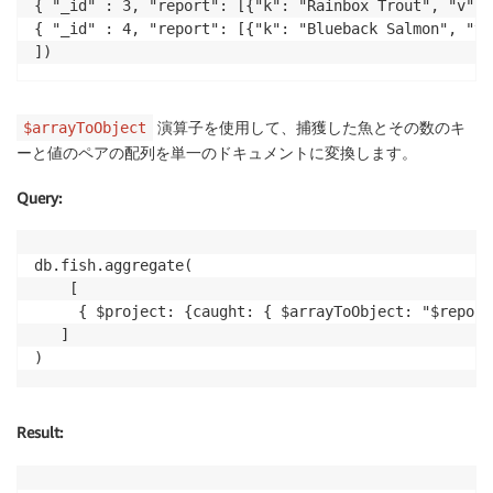
{ "_id" : 3, "report": [{"k": "Rainbox Trout", "v": 3
{ "_id" : 4, "report": [{"k": "Blueback Salmon", "v":
演算子を使用して、捕獲した魚とその数のキ
$arrayToObject
ーと値のペアの配列を単一のドキュメントに変換します。
Query
:
db.fish.aggregate(

	[

     { $project: {caught: { $arrayToObject: "$report"
   ]

)
Result
: