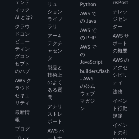
ェンテ
re:Post
リュー
Python
ィック
ション
ナレッ
AWS で
AI とは?
ライブ
ジセン
の Java
クラウ
ラリ
ター
AWS で
ドコン
アーキ
AWS サ
の PHP
ピュー
テクチ
ポート
AWS で
ティン
ャセン
の概要
の
グコン
ター
AWS の
JavaScript
セプト
製品と
アクセ
のハブ
builders.flash
技術上
シビリ
- AWS
AWS ク
のよく
ティ
の公式
ラウド
ある質
法務
ウェブ
セキュ
問
マガジ
イベン
リティ
アナリ
ン
ト行動
最新情
ストレ
規範
報
ポート
イベン
ブログ
AWS パ
トの利
プレス
ートナ