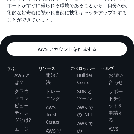
ポートがすぐに得られる環境であることから、自分の技
術的な好奇心に導かれ自然に技術キャッチアップをする
ことができています。
AWS アカウントを作成する
学ぶ
リソース
デベロッパー
ヘルプ
AWS と
開始方
Builder
お問い
は？
法
Center
合わせ
クラウ
トレー
SDK と
サポー
ドコン
ニング
ツール
トチケ
ピュー
ットを
AWS
AWS で
ティン
申請す
Trust
の .NET
グとは?
る
Center
AWS で
エージ
AWS
AWS ソ
の