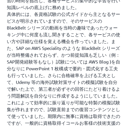
習の時間を捻出し、各種サービスの集中的な学習を行い
知識レベルの底上げに務めました。
具体的には、各資格試験の公式ガイドから主となるサー
ビスが明示されていますので、そのサービスの
BlackBelt シリーズの動画を当時の趣味であったウォー
キング中に何度も流し聞きすることで、各サービスの使
い方や詳細な仕様を覚える機会を作っていました。ま
た、SAP on AWS Speciality のような BlackBelt シリーズ
が当時整備されておらず、かつ前提知識も乏しい（例：
SAP開発経験等もなし）試験については AWS Blog )を自
分なりに PowerPoint 1 枚構成で要約・図式化する工夫
も行っていました。さらに合格確率を上げる工夫とし
て、Udemy 等の海外試験対策サイトの模擬試験を自分
で解いた上で、第三者が必ずその回答にたどり着けるよ
う問題解説を自分なりに作成するようにしていました。
これによって効率的に振り返りが可能な特製の模擬試験
集が作れますので、試験直前までの復習コンテンツとし
て使っていました。期限内に無事に資格は取得できたの
ですが、一般的に資格取得イコールお客様の技術支援の