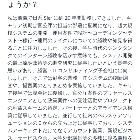
ょうか？
私は前職で日系 SIer に約 20 年間勤務してきました。キ
ャリア初期は官公庁の担当の部署に配属になり、超大規
模システムの開発・運用案件で設計〜コーディング〜テ
スト〜移行〜運用のサイクルについての経験や知見を得
ることに注力しました。その後、学生時代のシンクタン
クでのインターン経験を活かす意味でも、システム開発
の最上流や政策等の調査研究に従事したいという長年の
思いがあり、経営・IT コンサルティング子会社に出向
しました。そこでは顧客の業務・IT システムの刷新調
査や、提言案のとりまとめを実施していました。キャリ
ア後半では親会社に復帰し、官公庁案件のプリセールス
エンジニアとして政策案件への受注活動やプロジェクト
の利益スキームの策定、パートナーとのアライアンス構
築に従事していました。並行して社内のヘルスケアソリ
ューションの０からの立ち上げに従事しており、システ
ムアーキテクトだけでなくアカウント営業、新規ビジネ
ス・サービス企画、大学外部講師等の多岐に渡る職種を