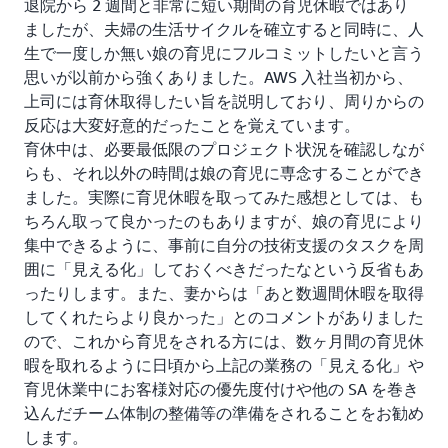
退院から 2 週間と非常に短い期間の育児休暇ではあり
ましたが、夫婦の生活サイクルを確立すると同時に、人
生で一度しか無い娘の育児にフルコミットしたいと言う
思いが以前から強くありました。AWS 入社当初から、
上司には育休取得したい旨を説明しており、周りからの
反応は大変好意的だったことを覚えています。
育休中は、必要最低限のプロジェクト状況を確認しなが
らも、それ以外の時間は娘の育児に専念することができ
ました。実際に育児休暇を取ってみた感想としては、も
ちろん取って良かったのもありますが、娘の育児により
集中できるように、事前に自分の技術支援のタスクを周
囲に「見える化」しておくべきだったなという反省もあ
ったりします。また、妻からは「あと数週間休暇を取得
してくれたらより良かった」とのコメントがありました
ので、これから育児をされる方には、数ヶ月間の育児休
暇を取れるように日頃から上記の業務の「見える化」や
育児休業中にお客様対応の優先度付けや他の SA を巻き
込んだチーム体制の整備等の準備をされることをお勧め
します。