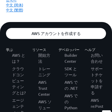
中文 (简体)
中文 (繁體)
AWS アカウントを作成する
学ぶ
リソース
デベロッパー
ヘルプ
AWS と
開始方
Builder
お問い
は？
法
Center
合わせ
クラウ
トレー
SDK と
サポー
ドコン
ニング
ツール
トチケ
ピュー
ットを
AWS
AWS で
ティン
申請す
Trust
の .NET
グとは?
る
Center
AWS で
エージ
AWS
AWS ソ
の
ェンテ
re:Post
リュー
Python