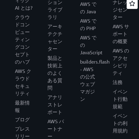
ィック
ション
ナレッ
AWS で
AI とは?
ライブ
ジセン
の Java
クラウ
ラリ
ター
AWS で
ドコン
アーキ
AWS サ
の PHP
ピュー
テクチ
ポート
AWS で
ティン
ャセン
の概要
の
グコン
ター
AWS の
JavaScript
セプト
製品と
アクセ
のハブ
builders.flash
技術上
シビリ
- AWS
AWS ク
のよく
ティ
の公式
ラウド
ある質
法務
ウェブ
セキュ
問
マガジ
イベン
リティ
アナリ
ン
ト行動
最新情
ストレ
規範
報
ポート
イベン
ブログ
AWS パ
トの利
プレス
ートナ
用規約
リリー
ー