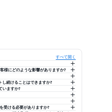
すべて開く
 のお客様にどのような影響がありますか?
ドでホストしたい企業に必要な情報セキュリ
ANS) によって導入された HDS バージョン 2.0 は、
をホストし続けることはできますか?
のセキュリティと保護を強化します。主な
.0 認証に置き換えられました。AWS は現在、
ていますか?
います。
います。Activity 1 および 2 の EEA デ
 の EEA リージョン (フランクフル
取得し、HDS フレームワークの 6 つのアクティビ
、欧州経済領域 (EEA) 内でのみ行われることを義
ン) により、2026 年 5 月 16 日の
HDSv2 フレームワ
ivity 1 および 2):
認定を受ける必要がありますか?
れます。認証済みの 27 のリージョンす
ータは欧州経済領域 (EEA) 内にのみ物理的に
 27001 認証を取得している必要がありま