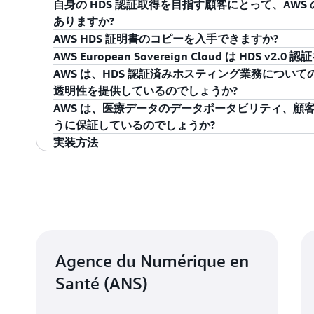
自身の HDS 認証取得を目指す顧客にとって、AWS 
Activity 1 および 2 – 物理インフラストラクチ
べてが、Activity 3～6 について適格のままとなり
補助処理者および欧州以外の法制度にさらされ
保存されることが必須となっています。これは、HD
す。AWS ISO 27001 認証によってカバーされる
責任共有モデル
にあるとおり、お客様自身のコンプ
ありますか?
医療データの処理に使用される情報システ
1.
。
ータは、以下の EEA リージョンのいずれかに保
ISO/IEC 27001:2022 の対象となる AWS サービスは
任になります。詳細は、ANS のウェブサイトをご覧
務の強化
AWS HDS 証明書のコピーを入手できますか?
るための、ハードウェアサイトの運用状態にお
Activity 3～6 (仮想インフラストラクチャ、
ます。
ト
でご覧いただけます。
責任共有モデル
にあるとおり、AWS の HDS 認
と、
欧州のサイバーセキュリティ標準への準拠
AWS European Sovereign Cloud は HDS v2
ス。
クアップ) は、この地理的制限の対象外であり、認
のです。このため、お客様は独自の HDS 認証プ
はい。AWS HDSv2 証明書は
AWS Artifact
からダウ
要件。
AWS は、HDS 認証済みホスティング業務につい
医療データの処理に使用される情報システ
2.
ます。
に関する項目にリソースを集中させることができま
は、
ANS ウェブサイト
でご覧いただけます。
AWS European Sovereign Cloud は、現時点
透明性を提供しているのでしょうか?
運用状態におけるプロビジョニングおよびメン
責任共有モデル
に基づいて、HDS バージョン 2.
ンは、基礎的なコンプライアンス認証 (ISO 27001、S
AWS は、医療データのデータポータビリティ、顧
欧州 (EEA) – すべての Activity (1～6) について適格
ス要件を評価するのはお客様の責任です。HDS 要
HDS 認証の対象範囲にこのリージョンを追加する
HDS 認証ホスティング業務に関与しているすべて
Activity 3～6 – 仮想インフラストラクチ
うに保証しているのでしょうか?
ます。
ついては、追ってお知らせします。
AWS 補助処理者ページ
でご覧いただけます。さら
済みの 27 のリージョンすべて)
欧州 (フランクフルト、ドイツ)
実装方法
証の検証にアクセスできます。このサイトでは、HD
AWS は包括的なデータポータビリティと顧客制御
医療データの処理に使用される情報システ
3.
欧州 (アイルランド)
助処理者の公式認証ステータスと詳細を提供してい
複数の業界標準形式で医療データを取得し、適切に
におけるプロビジョニングおよびメンテナンス
French Public Health Cod
契約条項:
欧州 (ミラノ、イタリア)
移行できます。
情報システムアプリケーションをホストす
4.
の契約条件を締結することが義務付けられていま
これにより、お客様は、AWS の HDS 準拠のイ
欧州 (パリ、フランス)
けるプロビジョニングと保守。
遺条項 (AWS DPA)
および該当する特定の条項を
ての補助処理者のコンプライアンスと認証のステー
顧客データの所有権とコントロール
医療データを含む情報システムの管理およ
5.
欧州 (スペイン)
AWS は
ヘルスケアおよびライフサイエンス:
ス
医療データのバックアップ。
6.
AWS の
責任共有モデル
、
AWS カスタマーアグリー
欧州 (ストックホルム、スウェーデン)
テクチャ、ベストプラクティスに関するガイド
Agence du Numérique en
12 項) に基づき、お客様は、コンテンツの完全な
ます。詳細については、
AWS for Health
をご覧
欧州 (EEA 以外) – Activity 3～6 についてのみ適格
は、AWS のサポートを必要とせずに、ネイティブ
Santé (ANS)
ヘルスケア向け AWS Landing Zone アクセラ
取得できる機能を提供します。
デプロイするためのリファレンス実装。
GitH
欧州 (ロンドン、英国)