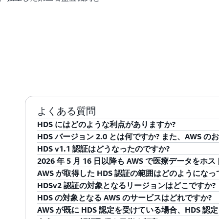
よくある質問
HDS にはどのような利点がありますか?
HDS バージョン 2.0 とは何ですか? また、AWS
HDS 認証は、フランス国民の医療データをクラウ
HDS v1.1 認証はどうなったのですか?
ティの保証を提供します。
2024 年に Agence du Numérique en Santé (
2026 年 5 月 16 日以降も AWS で医療データ
フランスの法令によって規制される個人医療データ
HDS v1.1 認証は、移行監査を通じて取得した v2
AWS が取得した HDS 認証の範囲はどのようになっ
変更点には次が含まれます:
最新の v2.0 フレームワークに基づいて認証されて
はい。AWS は 27 のリージョンで HDSv2 認証を取得して
HDSv2 認証の対象となるリージョンはどこですか?
ータレジデンシー要件の対象となるお客様については、6
AWS は 2026 年 4 月 21 日に HDSv2 認証を
HDS の対象となる AWS のサービスはどれですか?
医療データの保存 (Activity 1 および 2) は
ト、アイルランド、ミラノ、パリ、ストックホルム、スペイ
ティすべてをカバーしています:
重要 – 物理ホスティングにおけるデータレジデンシー (Act
AWS が既に HDS 認定を受けている場合、HDS 
務付ける
。
データ主権要件
強制移行期限後も中断なくコンプライアンスが維持さ
ークでは、Activity 1 および 2 において、医療デ
HDS 認証を取得するには、IT プロバイダーは ISO