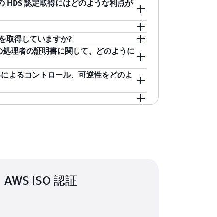
の HDS 認定取得にはどのような利点が
ャ (EEA リージョンのみ)
ます。
る可能性に関する
S 要件の対象となる場合、保管中の医療デ
サービスは、HDS の対象に含まれます。
透明性の向上に関する義
ライアンス要件を評価するのはお客様の責
ムの物理インフラストラクチャをホストす
存されている必要があることを意味します。
、
ISO 認証ウェブページ
でご確認いただけ
ください。HDS 標準は、
ANS ウェブサイ
けるプロビジョニングおよびメンテナン
プラットフォームホスティング、管理/運用、バッ
証は「クラウドのセキュリティ」を実証するも
強化されたデータポータビリティ/可逆性の
.0 認証を取得していますか?
証済みのどのリージョンからでも提供でき
ロセスで「クラウドにおけるセキュリティ」
ンロードできます。認定ホストのリスト
ての処理者の証明書に関して、どのように
ムのハードウェアインフラストラクチャの
す。
では HDS v2.0 認証の対象範囲外です。同リージョ
テナンス。
0 の影響を含め、お客様自身のコンプライアン
OC 2、C5) を取得済みであり、AWS は
客によるコントロール、可逆性をどのよ
件は、
ANS のウェブサイト
でご覧いただけ
こと検討しています。今後のアップデートに
の処理者に関する一元的なリファレンスは、
ャ、プラットフォーム、運用、バックアップ (認証
に、お客様は
ANS ウェブサイト
を通じて認
S 認証ホスティング業務に関与している補
メカニズムを維持しているため、お客様は
ムの仮想インフラストラクチャの運用状態
ます。
文書化された方法を用いてワークロードを
。
e では、医療データホストとそのクライアント間で特定
るためのプラットフォームの運用状態にお
す。AWS のお客様は、
AWS データ処理補
ンフラストラクチャ内で医療データを扱うすべ
ご覧ください。
タスを、明確かつ一元的に確認できます。
び運用。
、ヘルスケア分野向けのリファレンスアーキ
メント
(第 6.1 項)、および
HDS v2 補遺
(第
、および専門ソリューションを提供してい
AWS ISO 認証
所有権とコントロールを保持します。AWS
ください。
サービス機能を使用していつでもデータを
HDS 準拠インフラストラクチャを
レーター:
ub で詳細をご覧ください
。