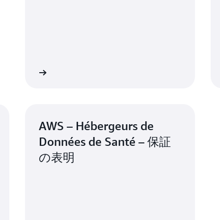
主なデータポータビリティ機能
欧州 (チューリッヒ、スイス)
南北アメリカ – Activity 3～6 についてのみ適格
機能
詳
米国東部 (バージニア北部)
米国東部 (オハイオ)
詳細
詳
米国西部 (オレゴン)
A
医療データ形式
米国西部 (北カリフォルニア)
ポ
F
カナダ (中部)
AWS – Hébergeurs de
カナダ西部 (カルガリー)
南米 (ブラジル、サンパウロ)
Données de Santé – 保証
Am
データベースエクスポート
の表明
標
アジアパシフィックおよびオセアニア – Activity 
アジアパシフィック (東京、日本)
アジアパシフィック (シドニー、オーストラリア
A
オブジェクトストレージ
X
アジアパシフィック (メルボルン、オーストラリ
ま