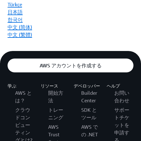
Türkçe
日本語
한국어
中文 (简体)
中文 (繁體)
AWS アカウントを作成する
学ぶ
リソース
デベロッパー
ヘルプ
AWS と
開始方
Builder
お問い
は？
法
Center
合わせ
クラウ
トレー
SDK と
サポー
ドコン
ニング
ツール
トチケ
ピュー
ットを
AWS
AWS で
ティン
申請す
Trust
の .NET
グとは?
る