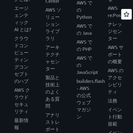
Center
AWS で
エージ
AWS
AWS ソ
の
ェンテ
re:Post
リュー
Python
ィック
ション
ナレッ
AWS で
AI とは?
ライブ
ジセン
の Java
クラウ
ラリ
ター
AWS で
ドコン
アーキ
AWS サ
の PHP
ピュー
テクチ
ポート
AWS で
ティン
ャセン
の概要
の
グコン
ター
AWS の
JavaScript
セプト
製品と
アクセ
のハブ
builders.flash
技術上
シビリ
- AWS
AWS ク
のよく
ティ
の公式
ラウド
ある質
法務
ウェブ
セキュ
問
マガジ
イベン
リティ
アナリ
ン
ト行動
最新情
ストレ
規範
報
ポート
イベン