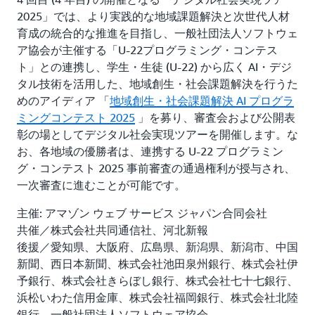
2025」では、より実践的な地域課題解決と次世代人材
育成の統合的な推進を目指し、一般社団法人ソフトウェ
ア協会が主催する「U-22プログラミング・コンテス
ト」との連携し、学生・生徒 (U-22) から広く AI・デジ
タル技術を活用した、地域創生・社会課題解決を行うた
めのアイディア 「
地域創生・社会課題解決 AI プログラ
ミングコンテスト 2025
」を募り、審査会および公開表
彰の場としてデジタル社会実現ツアーを開催します。な
お、各地域の優勝者は、連携する U-22 プログラミン
グ・コンテスト 2025 事前審査の通過権利が授与され、
一次審査に進むことが可能です。
主催: アマゾン ウェブ サービス ジャパン合同会社
共催／株式会社共同通信社、河北新報
後援／愛知県、大阪府、広島県、新潟県、新潟市、中国
新聞、西日本新聞、株式会社池田泉州銀行、株式会社伊
予銀行、株式会社きらぼし銀行、株式会社七十七銀行、
浜松いわた信用金庫、株式会社福岡銀行、株式会社北陸
銀行、一般社団法人ソフトウェア協会