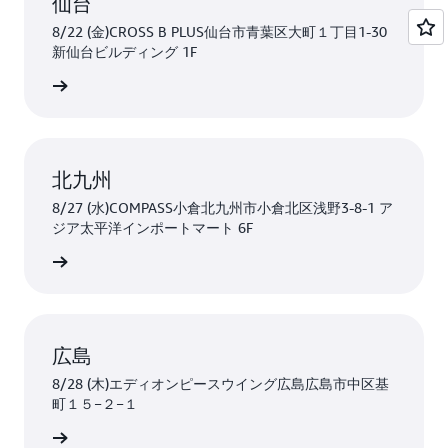
仙台
8/22 (金)CROSS B PLUS仙台市青葉区大町１丁目1-30
新仙台ビルディング 1F
はこちら
北九州
8/27 (水)COMPASS小倉北九州市小倉北区浅野3-8-1 ア
ジア太平洋インポートマート 6F
はこちら
広島
8/28 (木)エディオンピースウイング広島広島市中区基
町１５−２−１
はこちら