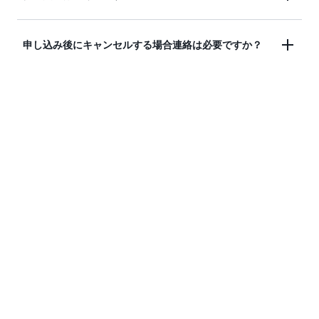
した地域創生や社会課題解決をご検討中のすべての
方にご参加いただきたいセッションです。
デジタル社会実現ツアー 2025 は無料のイベントで
申し込み後にキャンセルする場合連絡は必要ですか？
す。
各会場定員がございます。全体人数の把握のため、
キャンセルをされる際には、会場、開催日程を明記
の上、事務局までご連絡ください。