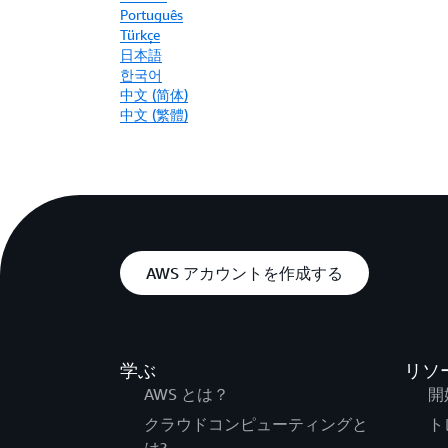
Português
Türkçe
日本語
한국어
中文 (简体)
中文 (繁體)
AWS アカウントを作成する
学ぶ
リソ
AWS とは？
開
クラウドコンピューティングと
ト