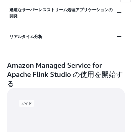
Amazon Managed Service for Apache Flink Studio で
迅速なサーバーレスストリーム処理アプリケーションの
は、ビルトインのビルトインビジュアライゼーショ
開発
ンにより 1 秒未満でクエリを行えます。アドホック
なクエリを実行してデータストリームを検査し、結
コードを記述し、アプリケーションが消費したリソ
果を数秒で表示できます。
リアルタイム分析
ースの分だけ支払いを行います。サーバーのプロビ
ジョニング、管理、スケーリングは不要です。ノー
インタラクティブにデータをリアルタイムでクエリ
トブック内のコードを、自動スケーリングと永続的
および分析し、期限付きユースケースで継続的にイ
な状態で継続的に実行されるストリーム処理アプリ
Amazon Managed Service for
ンサイトを出すことができます。
ケーションにデプロイできます。
Apache Flink Studio の使用を開始す
る
ガイド