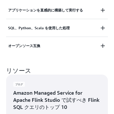
アプリケーションを直感的に構築して実行する
Studio ノートブックは、コードの開発、デバッグ、
SQL、Python、Scala を使用した処理
およびストリーム処理アプリケーションの実行のた
めの単一インターフェイスによる開発エクスペリエ
SQL、Python、Scala を同じ開発環境で使用しま
ンス体験を提供する
オープンソース互換
す。構文の強調表示、検証、および状況依存の提案
により、ノートブック内でデータを操作できます。
Amazon Managed Service for Apache Flink Studio
は、本番環境で使用される Apache Flink アプリケー
リソース
ション上で動作し、生成します。Apache Zeppelin
ノートブックでは、使い慣れた方法で選択した言語
でストリーミングアプリケーションを作成できま
ブログ
す。
Amazon Managed Service for
Apache Flink Studio で試すべき Flink
SQL クエリのトップ 10