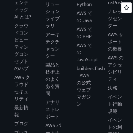
ェンテ
re:Post
リュー
Python
ィック
ション
ナレッ
AWS で
AI とは?
ライブ
ジセン
の Java
クラウ
ラリ
ター
AWS で
ドコン
アーキ
AWS サ
の PHP
ピュー
テクチ
ポート
AWS で
ティン
ャセン
の概要
の
グコン
ター
AWS の
JavaScript
セプト
製品と
アクセ
のハブ
builders.flash
技術上
シビリ
- AWS
AWS ク
のよく
ティ
の公式
ラウド
ある質
法務
ウェブ
セキュ
問
マガジ
イベン
リティ
アナリ
ン
ト行動
最新情
ストレ
規範
報
ポート
イベン
ブログ
AWS パ
トの利
プレス
ートナ