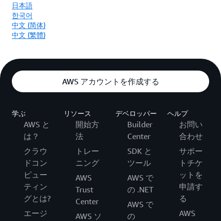
日本語
한국어
中文 (简体)
中文 (繁體)
AWS アカウントを作成する
学ぶ
リソース
デベロッパー
ヘルプ
AWS と
開始方
Builder
お問い
は？
法
Center
合わせ
クラウ
トレー
SDK と
サポー
ドコン
ニング
ツール
トチケ
ピュー
ットを
AWS
AWS で
ティン
申請す
Trust
の .NET
グとは?
る
Center
AWS で
エージ
AWS
AWS ソ
の