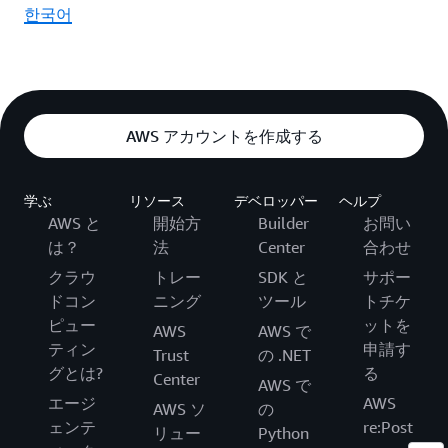
한국어
AWS アカウントを作成する
学ぶ
リソース
デベロッパー
ヘルプ
AWS と
開始方
Builder
お問い
は？
法
Center
合わせ
クラウ
トレー
SDK と
サポー
ドコン
ニング
ツール
トチケ
ピュー
ットを
AWS
AWS で
ティン
申請す
Trust
の .NET
グとは?
る
Center
AWS で
エージ
AWS
AWS ソ
の
ェンテ
re:Post
リュー
Python