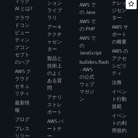
ィック
ション
ナレッ
AWS で
AI とは?
ライブ
ジセン
の Java
クラウ
ラリ
ター
AWS で
ドコン
アーキ
AWS サ
の PHP
ピュー
テクチ
ポート
AWS で
ティン
ャセン
の概要
の
グコン
ター
AWS の
JavaScript
セプト
製品と
アクセ
のハブ
builders.flash
技術上
シビリ
- AWS
AWS ク
のよく
ティ
の公式
ラウド
ある質
法務
ウェブ
セキュ
問
マガジ
イベン
リティ
アナリ
ン
ト行動
最新情
ストレ
規範
報
ポート
イベン
ブログ
AWS パ
トの利
プレス
ートナ
用規約
リリー
ー