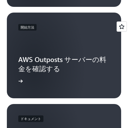
部ストレージアレイがこの統合の対象として検
証されています。
オンプレミスのオブジェクトストレージ要件に
開始方法
対応するため、
Cloudian HyperStoreは、
Outpostsサーバーでの動作がテストされたS3互
換ストレージを提供しています
。
Outposts サーバーは、ローカルネットワークイ
AWS Outposts サーバーの料
ンターフェイスを介して外部ストレージシステ
金を確認する
ムに接続できます。
開始する
ドキュメント