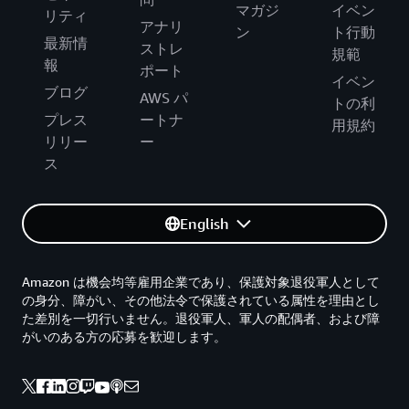
マガジ
イベン
リティ
アナリ
ン
ト行動
最新情
ストレ
規範
報
ポート
イベン
ブログ
AWS パ
トの利
プレス
ートナ
用規約
リリー
ー
ス
English
Amazon は機会均等雇用企業であり、保護対象退役軍人として
の身分、障がい、その他法令で保護されている属性を理由とし
た差別を一切行いません。退役軍人、軍人の配偶者、および障
がいのある方の応募を歓迎します。