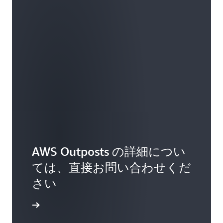
して Outposts サーバーと AWS リージョン間で
タをシームレスに統合できます。AWS マネジメ
ができます。Nitro System のセキュリティモデ
いるアプリケーションを保護する責任はユーザ
転送中に暗号化されます。
ントコンソールの Amazon EC2 インスタンス起
ルはロックダウン型であり、管理者アクセスを
ーにあります。また、Outpost サーバーの物理的
動ウィザード (LIW) から、検証済みの外部ストレ
禁止して、ヒューマンエラーや改ざんの可能性
なセキュリティと、それらとの一貫したネット
データの削除
:AWS リージョンと同じ方法でイン
ージアレイでバックアップされたブロックデー
を減らします。
ワークを確保する責任もあります。
スタンスが終了すると、すべてのデータが削除
タボリュームを Outposts サーバーの EC2 インス
されます。
タンスに直接アタッチできます。これらの外部
ストレージアレイから Outposts サーバーの EC2
インスタンスを起動することもできます。これ
らの機能により、Outposts サーバー上で実行さ
れるアプリケーションに、EC2 インスタンスが
終了した後もデータを保持できる永続ストレー
ジが提供されます。また、既存のオンプレミス
ストレージへの投資から最大限の価値を引き出
AWS Outposts の詳細につい
し、これらのストレージソリューションが提供
ては、直接お問い合わせくだ
する高度なデータストレージと管理機能を有効
さい
にします。 この統合では、Dell PowerStore、
HPE Alletra Storage MP B10000、ネットアップ®
い合わせ
オンプレミスエンタープライズストレージアレ
イ、およびピュアストレージ® FlashArray™ の外