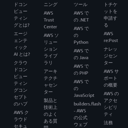
ドコン
ニング
ツール
トチケ
ピュー
ットを
AWS
AWS で
ティン
申請す
Trust
の .NET
グとは?
る
Center
AWS で
エージ
AWS
AWS ソ
の
ェンテ
re:Post
リュー
Python
ィック
ション
ナレッ
AWS で
AI とは?
ライブ
ジセン
の Java
クラウ
ラリ
ター
AWS で
ドコン
アーキ
AWS サ
の PHP
ピュー
テクチ
ポート
AWS で
ティン
ャセン
の概要
の
グコン
ター
AWS の
JavaScript
セプト
製品と
アクセ
のハブ
builders.flash
技術上
シビリ
- AWS
AWS ク
のよく
ティ
の公式
ラウド
ある質
法務
ウェブ
セキュ
問