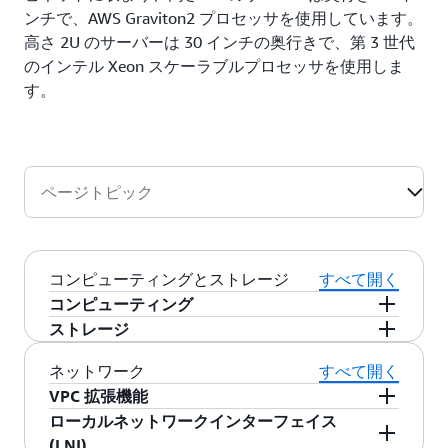
ンチで、AWS Graviton2 プロセッサを使用しています。
高さ 2U のサーバーは 30 インチの奥行きで、第 3 世代
のインテル Xeon スケーラブルプロセッサを使用しま
す。
ページトピック
コンピューティングとストレージ
すべて開く
コンピューティング
ストレージ
AWS Outposts サーバーには、Arm ベースの
AWS Graviton2 搭載 EC2 インスタンスをサポー
インスタンスストレージ
:Outpostsサーバーに
ネットワーク
すべて開く
トする 1U サーバーと、第 3 世代のインテル
は、最大4x 1.9 TBの未フォーマットNVMe SSDイ
VPC 拡張機能
Xeon スケーラブル搭載 EC2 インスタンスをサポ
ンスタンスストレージがあり、オンプレミスで
既存の Amazon 仮想プライベートクラウド (VPC)
ローカルネットワークインターフェイス
ートする 2U サーバーが含まれています。
のデータアクセスと処理、およびEBSベースの
をオンプレミスの場所にある Outposts サーバー
(LNI)