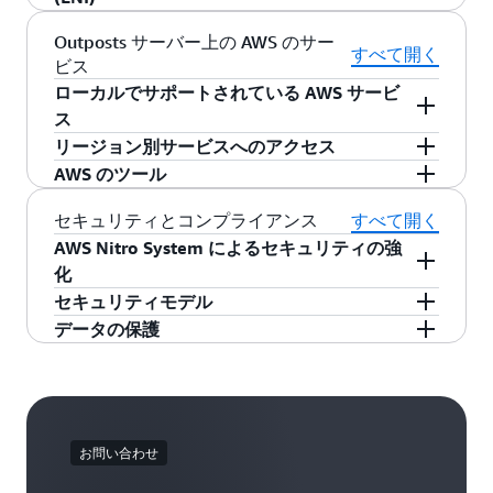
AMIの起動に使用されるローカルストレージをサ
にシームレスに拡張できます。インストール後
Outposts サーバーには、ローカルネットワーク
Amazon EC2 C6gd
コンピューティング最適化イ
Outposts サーバー上の AWS のサー
ポートします。Outposts サーバー上で新しいイ
に、地域 VPC 内でサブネットを作成し、それを
上で AWS サービスエンドポイントのレイヤー 2
すべて開く
ンスタンスは、高度なコンピューティング集約
ビス
ンスタンスを起動すると、ストレージはブート
Outposts に関連付けます。これはちょうど、サ
プレゼンスを提供する LNI があります。
型ワークロードの実行に最適です。これには、
ローカルでサポートされている AWS サービ
ボリュームとして割り当てられ、データボリュ
ブネットを AWS リージョン内のアベイラビリテ
バッチ処理、広告配信、動画エンコーディン
ス
ームに使用できる残りのストレージが減少しま
ィーゾーンに関連付けるのと同じです。Outpost
グ、ゲーム、科学的モデリング、分散分析、
リージョン別サービスへのアクセス
す。
サブネット内のインスタンスは、プライベート
Amazon Elastic Container Service (Amazon ECS)
CPU ベースの機械学習推論などのワークロード
AWS Outposts サーバーは、AWS リージョンの
AWS のツール
IP アドレスを使用して、AWS リージョン内の他
または
Amazon IoT Greengrass
を Outposts サー
が含まれます。
AWS インスタンスストレージを使用して、ディ
拡張機能です。オンプレミス上の Amazon VPC
AWS CloudFormation、Amazon CloudWatch、
のインスタンスと通信します。これらはすべて
バーでローカルに実行し、AWS リージョンに接
セキュリティとコンプライアンス
すべて開く
スクボリュームをインスタンスに関連付けるこ
はシームレスに拡張して、AWS リージョンで利
AWS CloudTrail、Amazon Elastic Beanstalk、
同じ VPC 内にあるものです。
Amazon EC2 C6id
コンピューティング最適化イ
続して、そのリージョンで利用できるさまざま
とができます。コンテナの場合、永続ボリュー
AWS Nitro System によるセキュリティの強
用可能な幅広いサービスに接続できます。プラ
AWS Cloud9 など、リージョン内で稼働している
ンスタンスは、第 3 世代インテル Xeon スケーラ
なサービスを利用できます。
ムインターフェイスを使用してインスタンスス
化
イベートな VPC 環境、例えばインターフェイス
AWS ツールにアクセスして、現在クラウド上で
ブルプロセッサーを搭載しています。C6i インス
トレージを使用できます。複数のディスクまた
セキュリティモデル
エンドポイント、ゲートウェイエンドポイン
行っているのと同じように Outposts サーバー上
タンスは、メモリと vCPU の比率が 2:1 で、イン
AWS Outposts サーバーは
Nitro System
上に構築
は 2 台以上のサーバーにわたるデータボリュー
AWS Outposts サーバーには、セキュリティの基
データの保護
ト、さらにはリージョンのパブリックエンドポ
でアプリケーションを実行・管理できます。
スタンスあたり最大 128 個の vCPU をサポート
されているため、AWS は Outpost のインスタン
ムに対して、ソフトウェアベースのストレージ
盤となる、更新された責任共有モデルがありま
イントからでも、リージョンのすべての AWS の
します。これらのインスタンスは、バッチ処
スのハードウェアとファームウェアを継続的に
保存データ:インスタンスストアとインスタンス
耐久性設計を実装できます。
す。AWS は、現在クラウドのインフラストラク
サービスにアクセスできます。
理、分散分析、広告配信、高度にスケーラブル
監視、保護、検証する強化されたセキュリティ
の起動に使用される AMI
のデータはデフォルト
チャをセキュアにしているのと同様に、
なマルチプレイヤーゲーム、ビデオエンコーデ
サードパーティストレージ統合
を提供できます。AWS Nitro により、仮想化リソ
:Outposts サーバ
で暗号化されます
。
Outposts サーバーのインフラストラクチャの保
ィングのような計算量の多いワークロード向け
ーでは、Amazon EC2 インスタンスとサードパー
ースの負荷を専用のハードウェアとソフトウェ
お問い合わせ
護に責任を負います。現在リージョンで行って
転送中のデータ
:データは、サービスリンクを介
に設計されています。
ティのブロックストレージシステムにあるデー
アに分担させて、攻撃可能面を最小化すること
いるように、Outposts サーバー上で実行されて