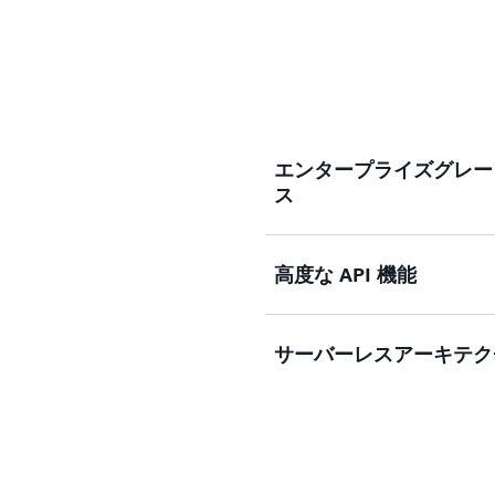
エンタープライズグレー
ス
高度な API 機能
Quick Sight は、ロール
Directory 統合、AWS 
ど、包括的なセキュリティ
サーバーレスアーキテク
とインサイトを数万人のユ
ダッシュボード、分析、レポ
ネット接続とデータバック
よるアクセスを提供する幅広
提供されます。Quick S
API により、BI アセ
すために、FedRAMP、HIP
DevOps パイプライン
Quick Sight は、
スに関する適格性を維持し
ーアクセスの管理を行いながら
グを必要とせずに、数万ユ
Sight への移行を加速
レスアーキテクチャに基づ