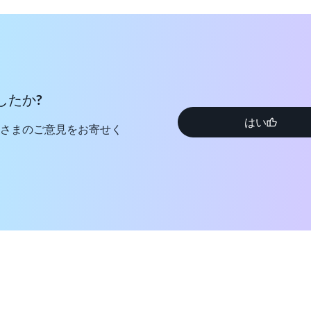
ートにより、複数のエンド
チやハードウェアアップグ
ます。
とマルチリージョンの可用
ムが組織の成長に合わせて
したか?
はい
さまのご意見をお寄せく