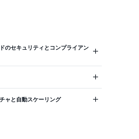
ドのセキュリティとコンプライアン
ベースアクセスコントロール (RBAC)、Active
CloudTrail 監査、シングルサインオンサポートな
フレームワークを提供し、ダッシュボード
チャと自動スケーリング
ーザーにセキュアに配信します。VPC サブ
ートなどの BI アセットへのプログラムに
アップ機能により、追加の保護レイヤーが
い API 機能を活用できます。これらの
ight は、業界固有の要件および規制要件を満た
ットをソフトウェアソースコードとして扱い、
AA、PCI DSS、ISO、SOC のコンプライアン
内で管理できます。デプロイの自動化とユーザ
インフラストラクチャ管理やキャパシティプランニン
ています。
、従来の BI ソリューションから Quick
ーザーまで自動的にスケールするサーバー
できます。マルチテナントアーキテクチャのサポ
いて構築されています。ソフトウェアパッ