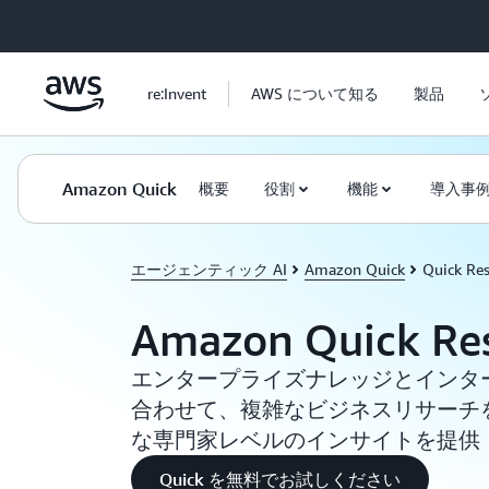
メインコンテンツに移動
re:Invent
AWS について知る
製品
Amazon Quick
概要
役割
機能
導入事
エージェンティック AI
Amazon Quick
Quick Re
Amazon Quick Re
エンタープライズナレッジとインタ
合わせて、複雑なビジネスリサーチ
な専門家レベルのインサイトを提供
Quick を無料でお試しください