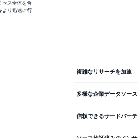
はプロセス全体を合
をより迅速に行
複雑なリサーチを加速
多様な企業データソース
データの探索、収集、統合
るように構築されたAIエ
るまでの時間を短縮します。Qu
信頼できるサードパーテ
ース、ニューヨークタイムズ
Quick Research は、Micros
頼できる報道機関からのリ
などのソースからのドキュ
て御社の企業データを解析
リケーションデータに安全