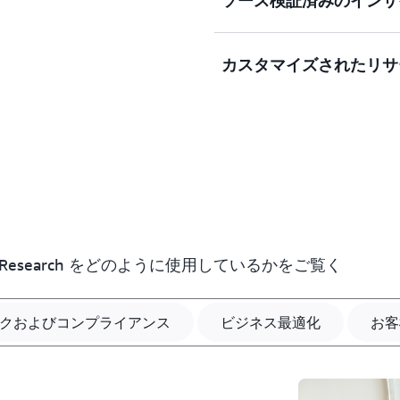
ソース検証済みのインサ
構造化された計画を実行し
タと組み合わせて、組織全
Quick Research 
かれて、ユーザーはどんな
研究を強化します。S&P Glo
に、より効率的に取り組む
提供する優れた金融、商品
カスタマイズされたリサ
な意思決定を可能にします
Quick Research 
ーザーは、これらのデータ
供するため、検証が簡単か
を得ることができます。さらに、
単に追跡し、裏付けとなる
財分析のための包括的な米
検証可能なソースに裏付け
エージェントとチャットし
PubMed の広範な生物
共有できます。
す。コンテキストが浮かび
ちらをクリックしてくださ
ードしたり、焦点を調整し
ます。どの段階でもフィー
たり合っていることを確認
Research をどのように使用しているかをご覧く
クおよびコンプライアンス
ビジネス最適化
お客