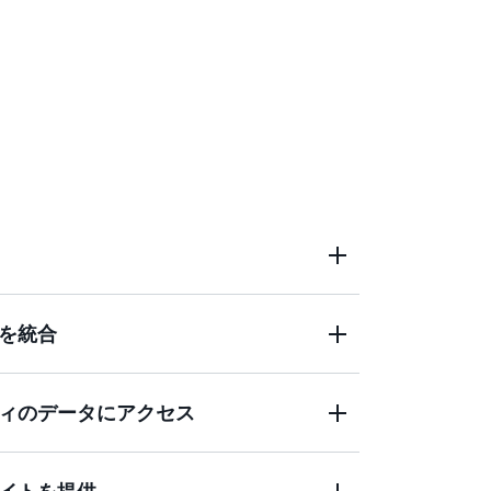
を統合
のエンドツーエンドのプロセスを合理化す
ージェントの助けを借りて、インサイトを得
ick Research は、フォーブス、AP ニュ
ィのデータにアクセス
、ワシントンポストなど 200 社以上の信
oft SharePoint、Google Drive、Snowflake
アルタイム情報を含むウェブ検索と並行し
メント、ファイル、ダッシュボード、アプ
し、調査目的を明確なトピックに整理し、
に接続し、この知識をインターネットデー