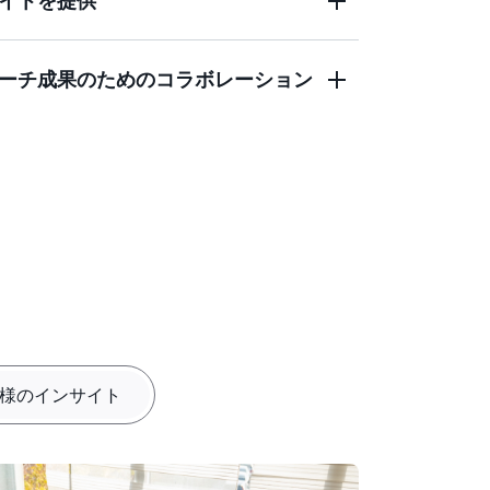
イトを提供
ます。AI のスピードと人間の専門知識に導
体の貴重なインサイトを明らかにします。
では、さまざまな専門データセットにアクセスして、
複雑さでも密度の高い研究プロジェクト
bal、FactSet、IDC などのプロバイダーが
ことができます。
、業界情報にアクセスして、よりスマート
ーチ成果のためのコラボレーション
。既存のサブスクリプションをお持ちのユ
は、インサイトを得るための明確なソースの引用を提
ソースを開放して、より豊富なインサイト
つ透明になります。結論に至った方法を簡
Quick Research には、競合分析や知
証拠を探ることができます。インサイトは
国特許データに加えて、臨床研究用の
られているため、自信を持って調査結果を
て、リアルタイムでリサーチを作成しま
医学文献が含まれています。
上がってきたら、ドキュメントをアップロ
詳細についてはこ
い
たり、トピックをより深く探求したりでき
。
ドバックを提供して、結果がニーズにぴっ
します。
様のインサイト