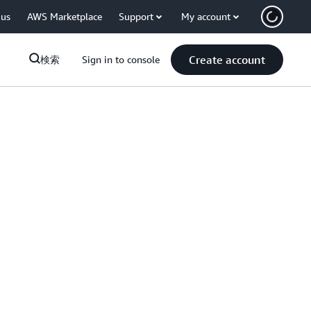
 us
AWS Marketplace
Support
My account
Create account
検索
Sign in to console