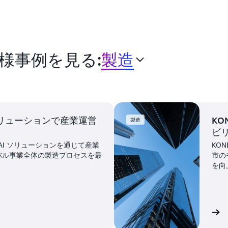
様事例を見る:
製造
I ソリューションで産業運営
K
製造
ビ
WS AI ソリューションを通じて産業
KON
バル事業全体の製造プロセスを最
市の
を向
お客様事例を見る