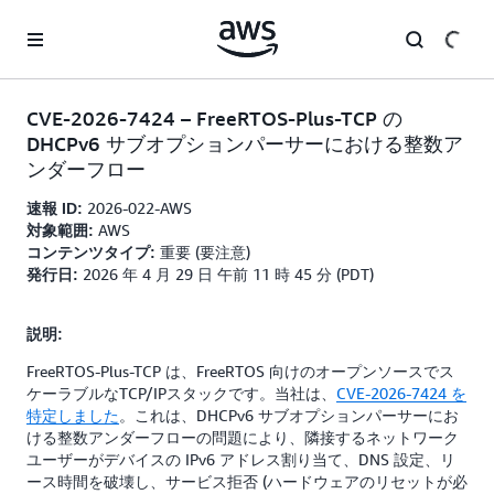
メインコンテンツに移動
CVE-2026-7424 – FreeRTOS-Plus-TCP の
DHCPv6 サブオプションパーサーにおける整数ア
ンダーフロー
2026-022-AWS
速報 ID:
AWS
対象範囲:
重要 (要注意)
コンテンツタイプ:
2026 年 4 月 29 日 午前 11 時 45 分 (PDT)
発行日:
説明:
FreeRTOS-Plus-TCP は、FreeRTOS 向けのオープンソースでス
ケーラブルなTCP/IPスタックです。当社は、
CVE-2026-7424 を
特定しました
。これは、DHCPv6 サブオプションパーサーにお
ける整数アンダーフローの問題により、隣接するネットワーク
ユーザーがデバイスの IPv6 アドレス割り当て、DNS 設定、リ
ース時間を破壊し、サービス拒否 (ハードウェアのリセットが必