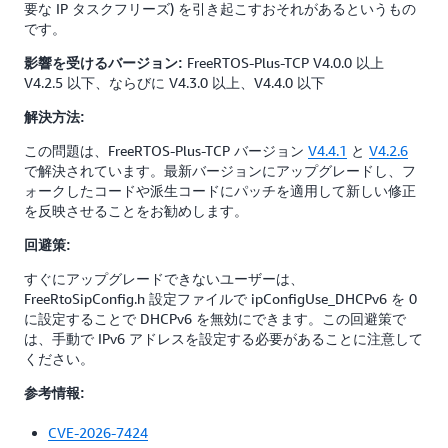
要な IP タスクフリーズ) を引き起こすおそれがあるというもの
です。
FreeRTOS-Plus-TCP V4.0.0 以上
影響を受けるバージョン:
V4.2.5 以下、ならびに V4.3.0 以上、V4.4.0 以下
解決方法:
この問題は、FreeRTOS-Plus-TCP バージョン
V4.4.1
と
V4.2.6
で解決されています。最新バージョンにアップグレードし、フ
ォークしたコードや派生コードにパッチを適用して新しい修正
を反映させることをお勧めします。
回避策:
すぐにアップグレードできないユーザーは、
FreeRtoSipConfig.h 設定ファイルで ipConfigUse_DHCPv6 を 0
に設定することで DHCPv6 を無効にできます。この回避策で
は、手動で IPv6 アドレスを設定する必要があることに注意して
ください。
参考情報:
CVE-2026-7424