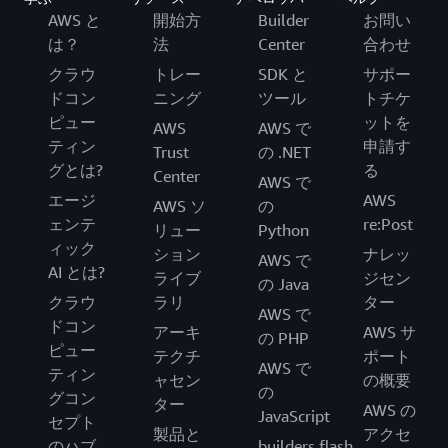
AWS と
開始方
Builder
お問い
は？
法
Center
合わせ
クラウ
トレー
SDK と
サポー
ドコン
ニング
ツール
トチケ
ピュー
ットを
AWS
AWS で
ティン
申請す
Trust
の .NET
グとは?
る
Center
AWS で
エージ
AWS
AWS ソ
の
ェンテ
re:Post
リュー
Python
ィック
ション
ナレッ
AWS で
AI とは?
ライブ
ジセン
の Java
クラウ
ラリ
ター
AWS で
ドコン
アーキ
AWS サ
の PHP
ピュー
テクチ
ポート
AWS で
ティン
ャセン
の概要
の
グコン
ター
AWS の
JavaScript
セプト
製品と
アクセ
のハブ
builders.flash