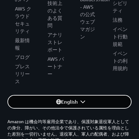
技術上
シビリ
- AWS
AWS ク
のよく
ティ
の公式
ラウド
ある質
法務
ウェブ
セキュ
問
マガジ
イベン
リティ
アナリ
ン
ト行動
最新情
ストレ
規範
報
ポート
イベン
ブログ
AWS パ
トの利
プレス
ートナ
用規約
リリー
ー
ス
English
Amazon は機会均等雇用企業であり、保護対象退役軍人として
の身分、障がい、その他法令で保護されている属性を理由とし
た差別を一切行いません。退役軍人、軍人の配偶者、および障