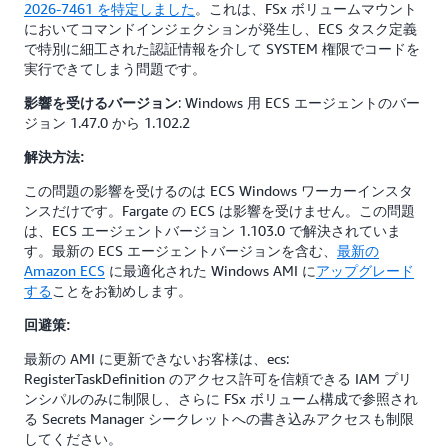
2026-7461 を特定しました
。これは、FSx ボリュームマウント
においてコマンドインジェクションが発生し、ECS タスク定義
で特別に細工された認証情報を介して SYSTEM 権限でコードを
実行できてしまう問題です。
: Windows 用 ECS エージェントのバー
影響を受けるバージョン
ジョン 1.47.0 から 1.102.2
解決方法:
この問題の影響を受けるのは ECS Windows ワーカーインスタ
ンスだけです。Fargate の ECS は影響を受けません。この問題
は、ECS エージェントバージョン 1.103.0 で解決されていま
す。最新の ECS エージェントバージョンを含む、
最新の
Amazon ECS
に最適化された Windows AMI に
アップグレード
する
ことをお勧めします。
回避策:
最新の AMI に更新できないお客様は、ecs:
RegisterTaskDefinition のアクセス許可を信頼できる IAM プリ
ンシパルのみに制限し、さらに FSx ボリューム構成で参照され
る Secrets Manager シークレットへの書き込みアクセスも制限
してください。