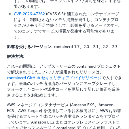
す。この問題では、チェックポイント/復元を有効にする必
要があります。
CVE-2026-47262
(CVSS 6.5): 細工されたコンテナイメージ
により、制御されないメモリ消費が発生し、コンテナプロ
セスがメモリ不足で終了して、影響を受けるノードのすべ
てのコンテナでサービス拒否が発生する可能性がありま
す。
containerd 1.7、2.0、2.1、2.2、2.3
影響を受けるバージョン:
解決方法:
これらの問題は、アップストリームの containerd プロジェクト
で解決されました。パッチが適用されたリリースは、
containerd GitHub セキュリティアドバイザリページ
で入手でき
ます。最新のパッチ適用済みバージョンにアップグレードし、
フォークしたコードや派生コードを更新して新しい修正を反映
させることをお勧めします。
AWS マネージドコンテナサービス (Amazon EKS、Amazon
ECS、AWS Fargate) を使用しているお客様向けに、AWS は影響
を受けるフリート全体にパッチ適用済みランタイムをデプロイ
しています。Amazon EC2 またはオンプレミスインフラストラ
クチャでセルフマネージド containerd デプロイを使用している