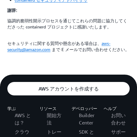
謝辞:
協調的脆弱性開示プロセスを通じてこれらの問題に協力してく
ださった containerd プロジェクトに感謝いたします。
セキュリティに関する質問や懸念がある場合は、
aws-
security@amazon.com
まで E メールでお問い合わせください。
AWS アカウントを作成する
学ぶ
リソース
デベロッパー
ヘルプ
AWS と
開始方
Builder
お問い
は？
法
Center
合わせ
クラウ
トレー
SDK と
サポー