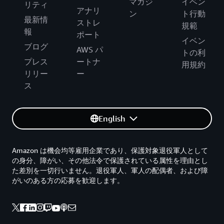
マガジ
イベン
リティ
アナリ
ン
ト行動
最新情
ストレ
規範
報
ポート
イベン
ブログ
AWS パ
トの利
プレス
ートナ
用規約
リリー
ー
ス
English
Amazon は機会均等雇用企業であり、保護対象退役軍人として
の身分、障がい、その他法令で保護されている属性を理由とし
た差別を一切行いません。退役軍人、軍人の配偶者、および障
がいのある方の応募を歓迎します。