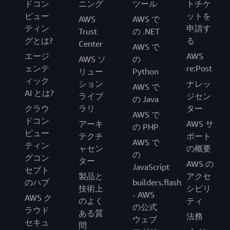
ドコン
ニング
ツール
トチケ
ピュー
ットを
AWS
AWS で
ティン
申請す
Trust
の .NET
グとは?
る
Center
AWS で
エージ
AWS
AWS ソ
の
ェンテ
re:Post
リュー
Python
ィック
ション
ナレッ
AWS で
AI とは?
ライブ
ジセン
の Java
クラウ
ラリ
ター
AWS で
ドコン
アーキ
AWS サ
の PHP
ピュー
テクチ
ポート
AWS で
ティン
ャセン
の概要
の
グコン
ター
AWS の
JavaScript
セプト
製品と
アクセ
のハブ
builders.flash
技術上
シビリ
- AWS
AWS ク
のよく
ティ
の公式
ラウド
ある質
法務
ウェブ
セキュ
問