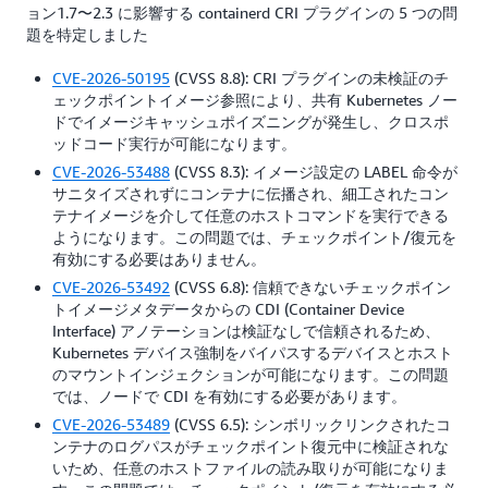
ョン1.7〜2.3 に影響する containerd CRI プラグインの 5 つの問
題を特定しました
CVE-2026-50195
(CVSS 8.8): CRI プラグインの未検証のチ
ェックポイントイメージ参照により、共有 Kubernetes ノー
ドでイメージキャッシュポイズニングが発生し、クロスポ
ッドコード実行が可能になります。
CVE-2026-53488
(CVSS 8.3): イメージ設定の LABEL 命令が
サニタイズされずにコンテナに伝播され、細工されたコン
テナイメージを介して任意のホストコマンドを実行できる
ようになります。この問題では、チェックポイント/復元を
有効にする必要はありません。
CVE-2026-53492
(CVSS 6.8): 信頼できないチェックポイン
トイメージメタデータからの CDI (Container Device
Interface) アノテーションは検証なしで信頼されるため、
Kubernetes デバイス強制をバイパスするデバイスとホスト
のマウントインジェクションが可能になります。この問題
では、ノードで CDI を有効にする必要があります。
CVE-2026-53489
(CVSS 6.5): シンボリックリンクされたコ
ンテナのログパスがチェックポイント復元中に検証されな
いため、任意のホストファイルの読み取りが可能になりま