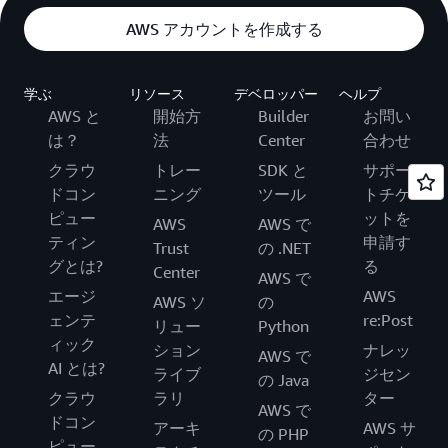
AWS アカウントを作成する
学ぶ
リソース
デベロッパー
ヘルプ
AWS と
開始方
Builder
お問い
は？
法
Center
合わせ
クラウ
トレー
SDK と
サポー
ドコン
ニング
ツール
トチケ
ピュー
ットを
AWS
AWS で
ティン
申請す
Trust
の .NET
グとは?
る
Center
AWS で
エージ
AWS
AWS ソ
の
ェンテ
re:Post
リュー
Python
ィック
ション
ナレッ
AWS で
AI とは?
ライブ
ジセン
の Java
クラウ
ラリ
ター
AWS で
ドコン
アーキ
AWS サ
の PHP
ピュー