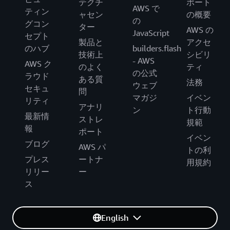
テクチ
ポート
AWS で
ティン
ャセン
の概要
の
グコン
ター
AWS の
JavaScript
セプト
製品と
アクセ
のハブ
builders.flash
技術上
シビリ
- AWS
AWS ク
のよく
ティ
の公式
ラウド
ある質
法務
ウェブ
セキュ
問
マガジ
イベン
リティ
アナリ
ン
ト行動
最新情
ストレ
規範
報
ポート
イベン
ブログ
AWS パ
トの利
プレス
ートナ
用規約
リリー
ー
ス
English